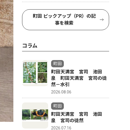
町田 ピックアップ（PR）の記
事を検索
コラム
町田
町田天満宮 宮司 池田
泉 町田天満宮 宮司の徒
然－水引
2026.08.06
町田
町田天満宮 宮司 池田
泉 宮司の徒然
2026.07.16