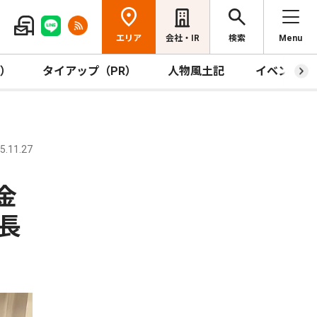
エリア
会社・IR
検索
Menu
R）
タイアップ（PR）
人物風土記
イベント
.11.27
金
長