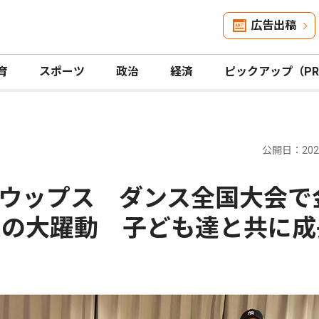
広告出稿
育
スポーツ
政治
経済
ピックアップ（P
公開日：2025
ウップス ダンス全国大会で
ムの大躍動 子ども達と共に成