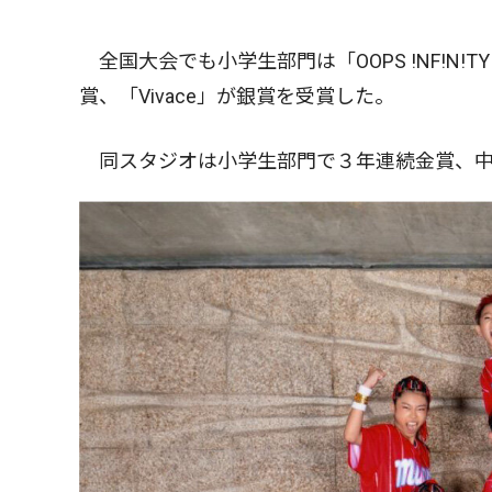
全国大会でも小学生部門は「OOPS !NF!N!T
賞、「Vivace」が銀賞を受賞した。
同スタジオは小学生部門で３年連続金賞、中