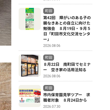
町田
第42回 障がいのある子の
親なきあとの自立に向けた
勉強会 ８月19日・９月５
日「町田市文化交流センタ
ー」
2026.08.06
町田
８月22日 南町田でセミナ
ー 空き家の活用法知る
2026.08.06
町田
市内保育園見学ツアー 求
職者対象 ８月24日から
2026.07.30