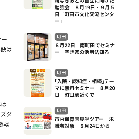
親なきあとの自立に向けた
勉強会 ８月19日・９月５
日「町田市文化交流センタ
ー」
町田
クー
８月22日 南町田でセミナ
秘訣は
ー 空き家の活用法知る
町田
｢入院・認知症・相続｣テー
マに無料セミナー ８月20
日 町田駅近くで
年は
町田
ャズダ
市内保育園見学ツアー 求
激戦
職者対象 ８月24日から