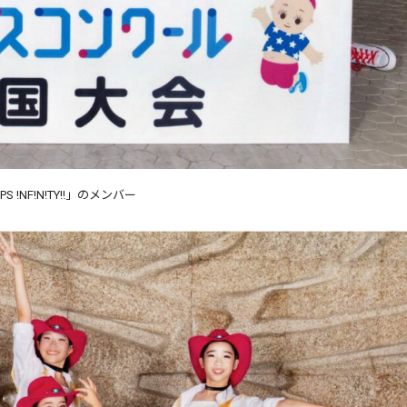
PS !NF!N!TY‼」のメンバー