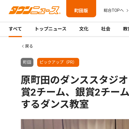
町田版
総合TOPへ
すべて
トップニュース
文化
社会
教
戻る
町田
ピックアップ（PR）
原町田のダンススタジオ
賞2チーム、銀賞2チー
するダンス教室