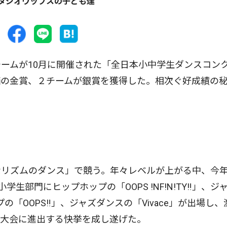
タジオウップスの子ども達
ームが10月に開催された「全日本小中学生ダンスコン
価の金賞、２チームが銀賞を獲得した。相次ぐ好成績の
リズムのダンス」で競う。年々レベルが上がる中、今
生部門にヒップホップの「OOPS !NF!N!TY‼」、ジ
の「OOPS‼」、ジャズダンスの「Vivace」が出場し、
国大会に進出する快挙を成し遂げた。