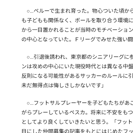
○…ペルーで生まれ育った。物心ついた頃か
も子どもも関係なく、ボールを取り合う環境
から一目置かれることが当時のモチベーショ
の中心となっていた。Ｆリーグでみせた強い
○…引退後誘われ、東京都のシニアリーグに
ンは攻めの中心にいた現役時代とは異なる中
反則になる可能性があるサッカーのルールに
未だ無得点は悔しさしかないです」
○…フットサルプレーヤーを子どもたちがあ
がらプレーしているペスカ。将来に不安をも
としてより良くしていきたいと思う。「フット
目にした仲間募集の記事をもとにはじめたフ