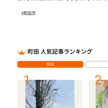
#町田市
町田 人気記事ランキング
前日
1
2