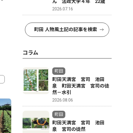
ん 法政大学４年 22歳
2026.07.16
町田 人物風土記の記事を検索
コラム
町田
町田天満宮 宮司 池田
泉 町田天満宮 宮司の徒
4
5
然－水引
2026.08.06
町田
町田天満宮 宮司 池田
泉 宮司の徒然