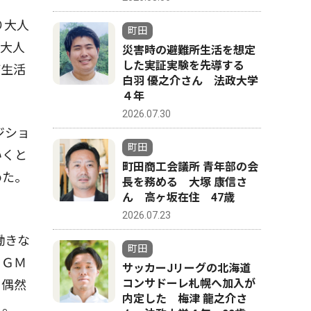
り大人
町田
で大人
災害時の避難所生活を想定
した実証実験を先導する
が生活
白羽 優之介さん 法政大学
４年
2026.07.30
ジショ
町田
いくと
町田商工会議所 青年部の会
めた。
長を務める 大塚 康信さ
ん 高ヶ坂在住 47歳
2026.07.23
働きな
町田
をＧＭ
サッカーJリーグの北海道
コンサドーレ札幌へ加入が
、偶然
内定した 梅津 龍之介さ
る。