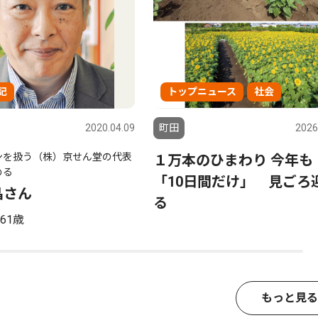
記
トップニュース
社会
2020.04.09
町田
2026
ンを扱う（株）京せん堂の代表
１万本のひまわり 今年
める
「10日間だけ」 見ごろ
晶さん
る
61歳
もっと見る