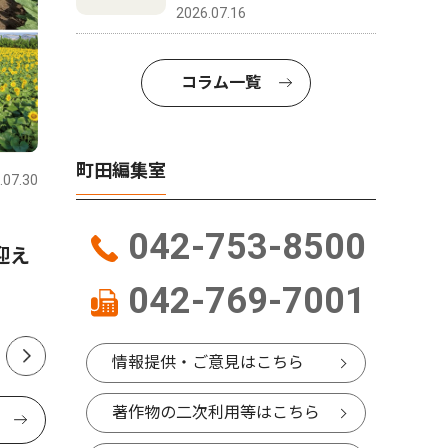
2026.07.16
コラム一覧
トップニュース
経済
スポーツ
町田編集室
.07.30
町田
2026.07.23
町田
も
南町田に800坪の工場 活気
中学軟式
042-753-8500
迎え
醸成に期待の声
全試合を
042-769-7001
情報提供・ご意見はこちら
著作物の二次利用等はこちら