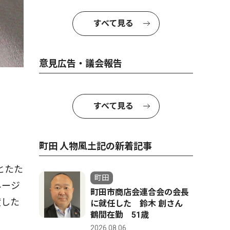
すべて見る
意見広告・議会報告
すべて見る
町田 人物風土記の新着記事
とたた
町田
ネージ
町田市商店会連合会の会長
渡した
に就任した 鈴木 創さん
鶴間在勤 51歳
2026.08.06