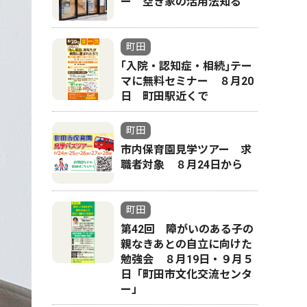
ー 空き家の活用法知る
町田
｢入院・認知症・相続｣テー
マに無料セミナー ８月20
日 町田駅近くで
町田
市内保育園見学ツアー 求
職者対象 ８月24日から
町田
第42回 障がいのある子の
親なきあとの自立に向けた
勉強会 ８月19日・９月５
日「町田市文化交流センタ
ー」