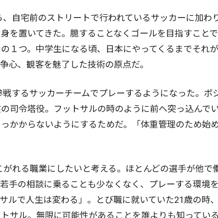
ら、自宅前のストリートで行われているサッカーに加わ
に身を置いてきた。臆することなくゴールを目指すこと
ンの１つ。中学生になる頃、日本にやってくるまでそれ
闘争心、観客を魅了した技術の原点だ。
参戦するサッカーチームでプレーするようになった。ポ
盤の司令塔役。フットサルの時のように前へ突っ込んで
引っかからないようにするためだ。「体重管理のため始
こがれる職業にしたいと考える。ほとんどの選手が他で
つ若手の相談に乗ることも少なくなく、プレーする環境
サルで人生は変わる」。とび職に就いていた21歳の時
ットサル。無限に可能性があることを誰よりも知ってい