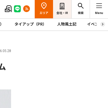
エリア
会社・IR
検索
Menu
R）
タイアップ（PR）
人物風土記
イベント
.05.28
ム