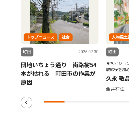
トップニュース
社会
人物風土
6.07.30
町田
2026.07.30
町田
まちビジョ
ノー
団地いちょう通り 街路樹54
取締役を務
歌声
本が枯れる 町田市の作業が
久永 敬
原因
金井在住 