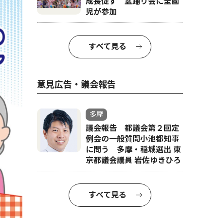
成長促す 盆踊り会に全園
児が参加
すべて見る
意見広告・議会報告
多摩
議会報告 都議会第２回定
例会の一般質問小池都知事
に問う 多摩・稲城選出 東
京都議会議員 岩佐ゆきひろ
すべて見る