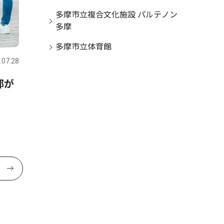
多摩市立複合文化施設 パルテノン
多摩
文化
多摩市立体育館
.07.28
多摩
2026.07.28
都が
竹灯籠イベント ８月６日、
桜ヶ丘公園で