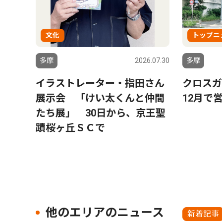
文化
トップニ
多摩
2026.07.30
多摩
イラストレーター・指田さん
クロス
展示会 「けい太くんと仲間
12月で
たち展」 30日から、京王聖
蹟桜ヶ丘ＳＣで
他のエリアのニュース
新着記事