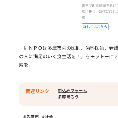
来年で創立55周年を迎
常に新しい時代に応じ
緑...
詳しくはこちら
同ＮＰＯは多摩市内の医師、歯科医師、看護
の人に満足のいく食生活を！」をモットーに
索を。
申込みフォーム
関連リンク
多摩胃ろう
#多摩市
#社会