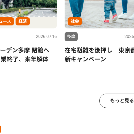
ュース
経済
社会
2026.07.16
多摩
2026
ガーデン多摩 閉館へ
在宅避難を後押し 東京
営業終了、来年解体
新キャンペーン
もっと見る