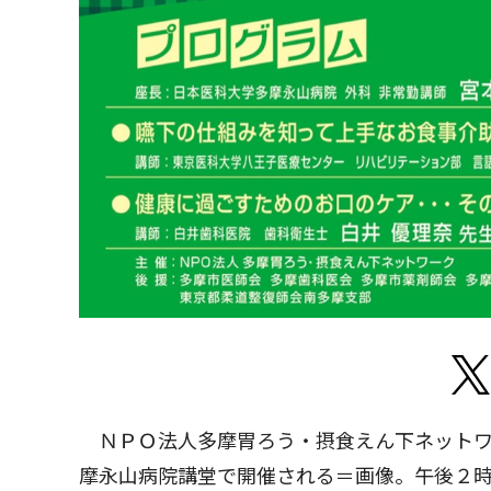
ＮＰＯ法人多摩胃ろう・摂食えん下ネットワ
摩永山病院講堂で開催される＝画像。午後２時