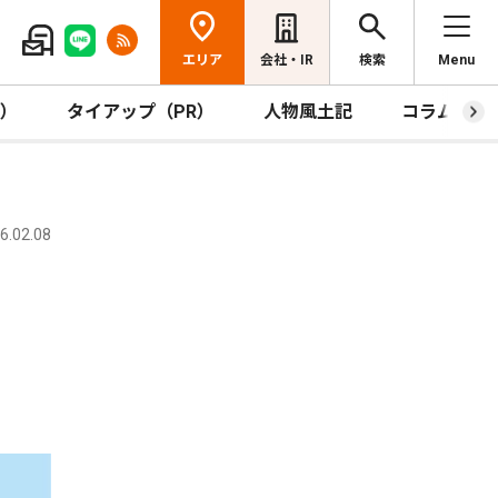
エリア
会社・IR
検索
Menu
R）
タイアップ（PR）
人物風土記
コラム
.02.08