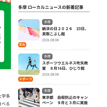
多摩 ローカルニュースの新着記事
多摩
納涼の日２０２６ 23日、
貝取こぶし館
2026.08.08
文化
多摩
スポーツウエルネス吹矢教
室 ８月16日、ひじり館
2026.08.08
スポーツ
多摩
大学多
東京都 自殺防止のキャン
ペーン ９月と３月に実施
食べる