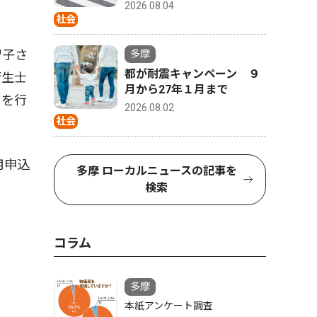
2026.08.04
社会
智子さ
多摩
都が耐震キャンペーン ９
衛生士
月から27年１月まで
」を行
2026.08.02
社会
用申込
多摩 ローカルニュースの記事を
検索
コラム
多摩
本紙アンケート調査