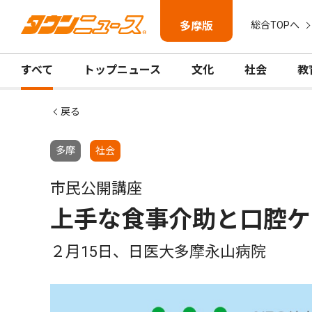
多摩版
総合TOPへ
すべて
トップニュース
文化
社会
教
戻る
多摩
社会
市民公開講座
上手な食事介助と口腔ケ
２月15日、日医大多摩永山病院