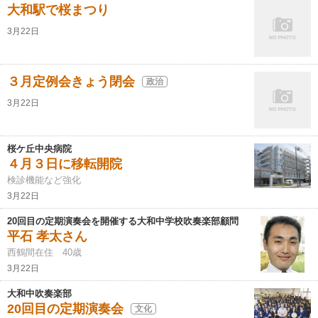
大和駅で桜まつり
3月22日
３月定例会きょう閉会
政治
3月22日
桜ケ丘中央病院
４月３日に移転開院
検診機能など強化
3月22日
20回目の定期演奏会を開催する大和中学校吹奏楽部顧問
平石 孝太さん
西鶴間在住 40歳
3月22日
大和中吹奏楽部
20回目の定期演奏会
文化