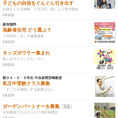
子どもの自信をぐんぐん引き出す
お得な１カ月体験 ３月22日（金）より受付開始
3月22日
参加無料
高齢者住宅 どう選ぶ？
３月28日（木）の健康講座
3月22日
キッズボウラー集まれ
桜ヶ丘ボウリングセンター
3月22日
新小４・５・６年生 中央林間宮崎教室
私立中受験クラス募集
「すべてを犠牲にする必要はない」
3月22日
ガーデンパートナーを募集
社会
大和東側プロムナードに20区画増設