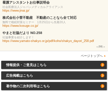
看護アシスタントお仕事説明会
社会医療法人ジャパンメディカルアライアンス
https://www.jinai.jp/
株式会社小菅不動産 不動産のことなら全て対応
無料で相続対策セミナー 1月25日から先着20人
https://www.kosuge.co.jp/
やまと社協だより NO.258
社協事業を紹介します！
https://www.yamato-shakyo.or.jp/pdf/koho/shakyo_dayori_258.pdf
＜PR＞
ページトップへ
情報提供・ご意見はこちら
広告掲載はこちら
著作物の二次利用等はこちら