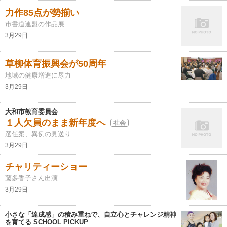
力作85点が勢揃い
市書道連盟の作品展
3月29日
草柳体育振興会が50周年
地域の健康増進に尽力
3月29日
大和市教育委員会
１人欠員のまま新年度へ
社会
選任案、異例の見送り
3月29日
チャリティーショー
藤多香子さん出演
3月29日
小さな「達成感」の積み重ねで、自立心とチャレンジ精神
を育てる SCHOOL PICKUP