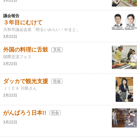
3月22日
議会報告
３年目にむけて
大和市議会会派「明るいみらい・やまと」
3月22日
外国の料理に舌鼓
文化
国際交流フェス
3月22日
ダッカで観光支援
社会
ＪＩＣＡ 川島さん
3月22日
がんばろう日本!!
社会
3月22日