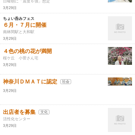
日曜朝に「震度６強」想定
3月29日
ちょい呑みフェス
６月・７月に開催
南林間駅と大和駅
3月29日
４色の桃の花が満開
桜ケ丘 小菅さん宅
3月29日
神奈川ＤＭＡＴに認定
社会
3月29日
出店者を募集
文化
活性化センター
3月29日