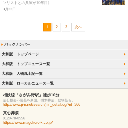
ソリストとの共演が10年目に
3月22日
1
2
3
次へ
大和版 トップページ
大和版 トップニュース一覧
大和版 人物風土記一覧
大和版 ローカルニュース一覧
相鉄線「さがみ野駅」徒歩10分
墓石撤去不要墓を新設。樹木葬墓、動物墓も。
http://www.ji-n.net/search/jiin_detail.cgi?id=366
真心葬祭
0120-78-0556
https://www.magokoro-k.co.jp/