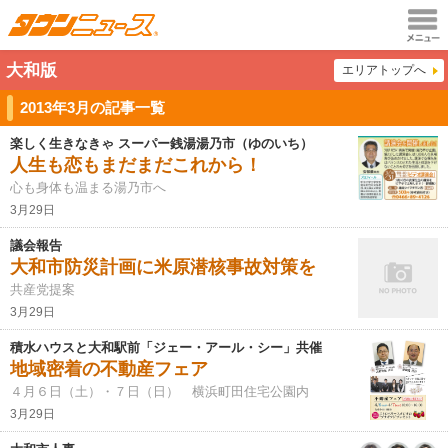
メニュ
大和版
エリアトップへ
ー
2013年3月の記事一覧
楽しく生きなきゃ スーパー銭湯湯乃市（ゆのいち）
人生も恋もまだまだこれから！
心も身体も温まる湯乃市へ
3月29日
議会報告
大和市防災計画に米原潜核事故対策を
共産党提案
3月29日
積水ハウスと大和駅前「ジェー・アール・シー」共催
地域密着の不動産フェア
４月６日（土）・７日（日） 横浜町田住宅公園内
3月29日