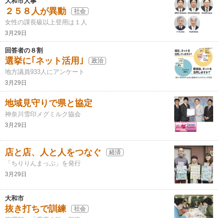
大和市人事
２５８人が異動
社会
女性の課長級以上登用は１人
3月29日
回答者の８割
選挙に｢ネット活用｣
政治
地方議員933人にアンケート
3月29日
地域見守りで県と協定
神奈川雪印メグミルク協会
3月29日
店と店、人と人をつなぐ
経済
「ちりりんまっぷ」を発行
3月29日
大和市
抜き打ちで訓練
社会