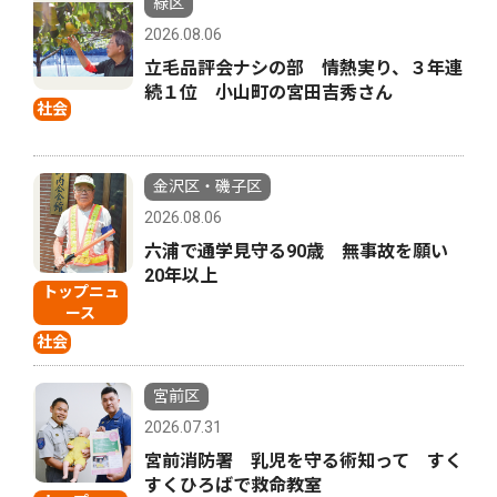
緑区
2026.08.06
立毛品評会ナシの部 情熱実り、３年連
続１位 小山町の宮田吉秀さん
社会
金沢区・磯子区
2026.08.06
六浦で通学見守る90歳 無事故を願い
20年以上
トップニュ
ース
社会
宮前区
2026.07.31
宮前消防署 乳児を守る術知って すく
すくひろばで救命教室