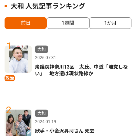
大和 人気記事ランキング
前日
1週間
1か月
1
大和
2026.07.31
衆議院神奈川13区 太氏、中道「離党しな
い」 地方選は現状路線か
政治
2
大和
2024.01.19
歌手・小金沢昇司さん 死去