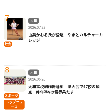
7
大和
2026.07.29
由美かおる氏が登壇 やまとカルチャーカ
レッジ
社会
8
大和
2026.06.26
大和高校創作舞踊部 県大会で47校の頂
点 昨年準Vの雪辱果たす
スポーツ
トップニュ
ース