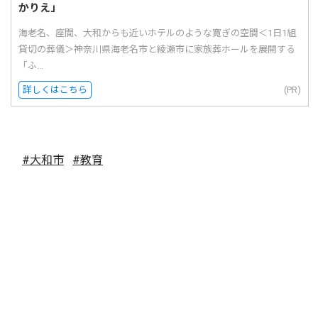
かりえ」
海老名、座間、大和からも近いホテルのような寛ぎの空間＜1日1組
貸切の葬儀＞神奈川県海老名市と綾瀬市に家族葬ホールを展開する
「ふ...
詳しくはこちら
(PR)
#大和市
#教育