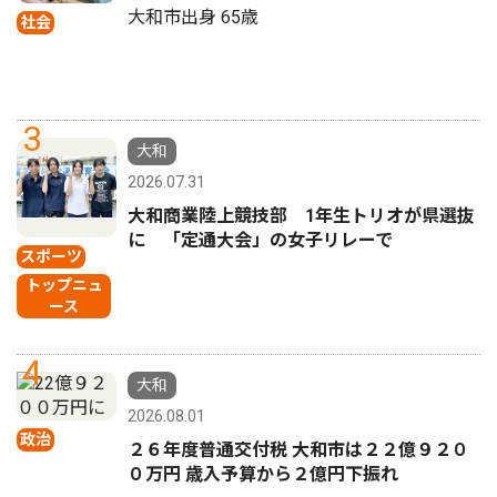
大和市出身 65歳
社会
3
大和
2026.07.31
大和商業陸上競技部 1年生トリオが県選抜
に 「定通大会」の女子リレーで
スポーツ
トップニュ
ース
4
大和
2026.08.01
政治
２６年度普通交付税 大和市は２２億９２０
０万円 歳入予算から２億円下振れ