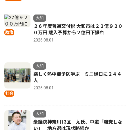
大和
２６年度普通交付税 大和市は２２億９２０
政治
０万円 歳入予算から２億円下振れ
2026.08.01
大和
楽しく熱中症予防学ぶ ミニ縁日に２４４
人
2026.08.01
社会
大和
衆議院神奈川13区 太氏、中道「離党しな
い」 地方選は現状路線か