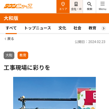
エリア
会社・IR
検索
Menu
大和版
すべて
トップニュース
文化
社会
教育
ス
戻る
公開日：2024.02.23
大和
教育
工事現場に彩りを