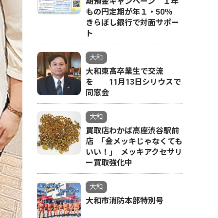
期預金キャンペーン １年
もの円定期が年１・50％
きらぼし銀行で対面サポー
ト
大和
大和東高卒業生で交流
を 11月13日シリウスで
同窓会
大和
買取店わかば高座渋谷駅前
店 ｢金メッキじゃなくても
いい！｣ メッキアクセサリ
ー買取強化中
大和
大和市消防本部特別号