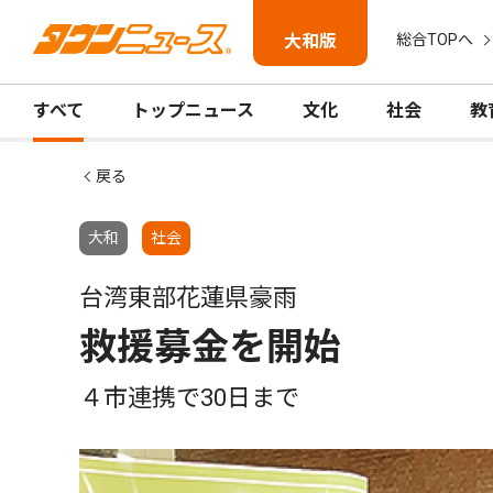
大和版
総合TOPへ
すべて
トップニュース
文化
社会
教
戻る
大和
社会
台湾東部花蓮県豪雨
救援募金を開始
４市連携で30日まで