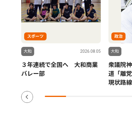
スポーツ
政治
6.06.26
大和
2026.08.05
大和
野神
３年連続で全国へ 大和商業
衆議院神
バレー部
道「離党
現状路線