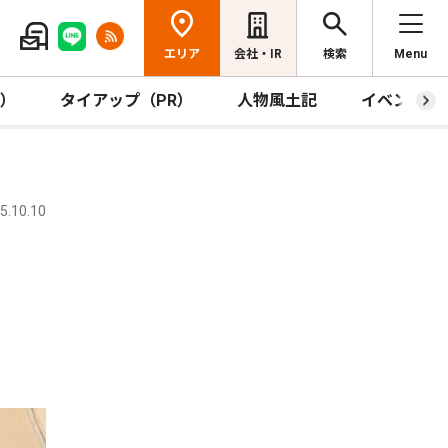
エリア
会社・IR
検索
Menu
R）
タイアップ（PR）
人物風土記
イベント
.10.10