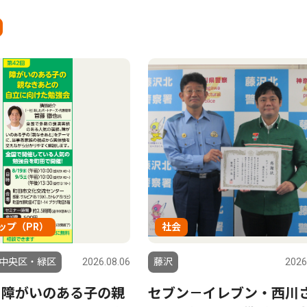
ップ（PR）
社会
中央区・緑区
2026.08.06
藤沢
2026
 障がいのある子の親
セブン－イレブン・西川