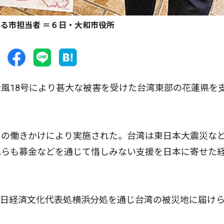
る市担当者 ＝６日・大和市役所
風18号により甚大な被害を受けた台湾東部の花蓮県を
の働きかけにより実施された。台湾は東日本大震災な
民らも募金などを通じて惜しみない支援を日本に寄せた
日経済文化代表処横浜分処を通じ台湾の被災地に届け