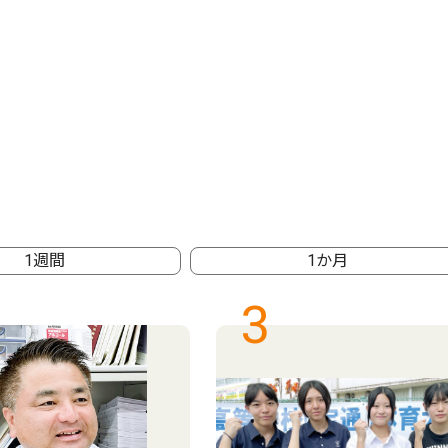
1週間
1か月
3