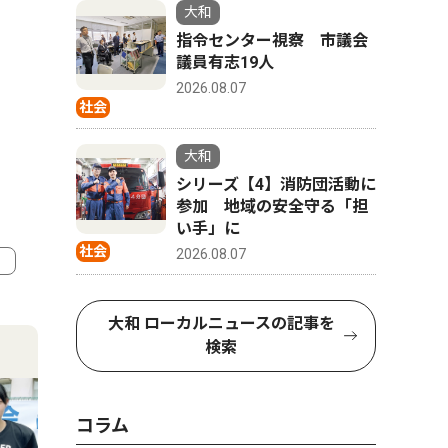
大和
指令センター視察 市議会
議員有志19人
2026.08.07
社会
大和
シリーズ【4】消防団活動に
参加 地域の安全守る「担
い手」に
社会
2026.08.07
4
5
大和 ローカルニュースの記事を
検索
コラム