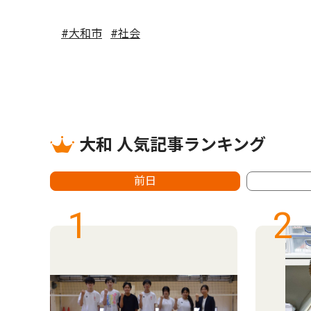
#大和市
#社会
大和 人気記事ランキング
前日
1
2