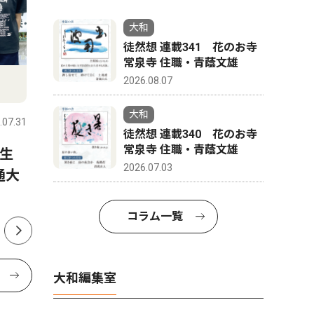
大和
徒然想 連載341 花のお寺
常泉寺 住職・青蔭文雄
2026.08.07
社会
政治
大和
.07.31
大和
2024.01.19
大和
徒然想 連載340 花のお寺
常泉寺 住職・青蔭文雄
生
歌手・小金沢昇司さん 死去
２６年度
2026.07.03
通大
２２億９
大和市出身 65歳
から２億
コラム一覧
大和編集室