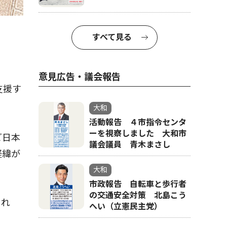
すべて見る
意見広告・議会報告
支援す
大和
活動報告 ４市指令センタ
ーを視察しました 大和市
ど日本
議会議員 青木まさし
経緯が
大和
市政報告 自転車と歩行者
の交通安全対策 北島こう
られ
へい（立憲民主党）