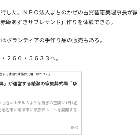
行した、ＮＰＯ法人まちのかぜの古賀智恵美理事長が
た赤飯あずきサブレサンド」作りを体験できる。
ではボランティアの手作り品の販売もある。
・２６０・５６３３へ。
典」が運営する綾瀬の家族葬式場「ゆ
らも近いホテルのような寛ぎの空間＜1日1組
海老名市と綾瀬市に家族葬ホールを展開する
(PR)