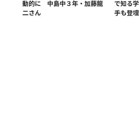
動的に 中島中３年・加藤龍
で知る学
二さん
手も登壇