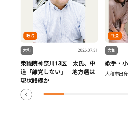
政治
社会
6.07.09
大和
2026.07.31
大和
ＩＴ
衆議院神奈川13区 太氏、中
歌手・小
指す
道「離党しない」 地方選は
大和市出身 
現状路線か