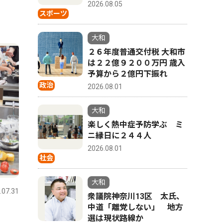
2026.08.05
スポーツ
大和
２６年度普通交付税 大和市
は２２億９２００万円 歳入
予算から２億円下振れ
政治
2026.08.01
大和
楽しく熱中症予防学ぶ ミ
ニ縁日に２４４人
2026.08.01
社会
大和
.07.31
衆議院神奈川13区 太氏、
中道「離党しない」 地方
る
選は現状路線か