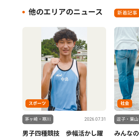
他のエリアのニュース
新着記事
スポーツ
社会
茅ヶ崎・寒川
2026.07.31
逗子・葉山
男子四種競技 歩幅活かし躍
みんなの