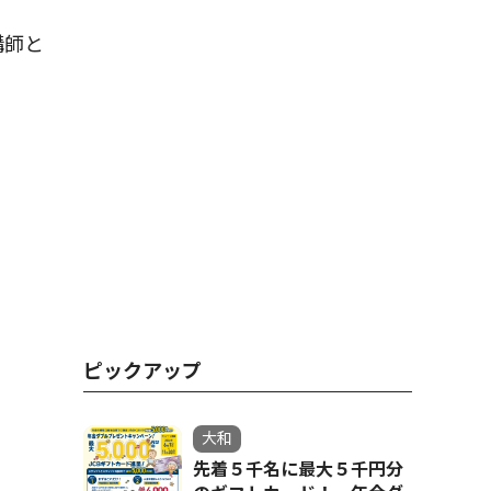
講師と
ピックアップ
大和
先着５千名に最大５千円分