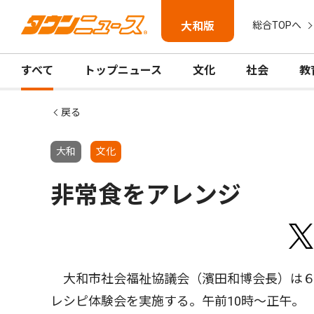
大和版
総合TOPへ
すべて
トップニュース
文化
社会
教
戻る
大和
文化
非常食をアレンジ
大和市社会福祉協議会（濱田和博会長）は６
レシピ体験会を実施する。午前10時〜正午。