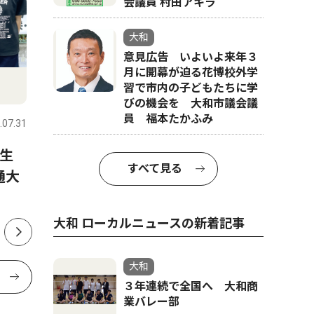
会議員 村田アキラ
大和
意見広告 いよいよ来年３
月に開幕が迫る花博校外学
習で市内の子どもたちに学
政治
文化
びの機会を 大和市議会議
員 福本たかふみ
.07.31
大和
2026.08.01
大和
生
２６年度普通交付税 大和市は
「渋祭」
すべて見る
通大
２２億９２００万円 歳入予算
高座渋谷
から２億円下振れ
大和 ローカルニュースの新着記事
大和
３年連続で全国へ 大和商
業バレー部