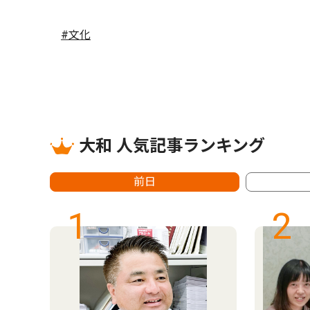
#文化
大和 人気記事ランキング
前日
1
2