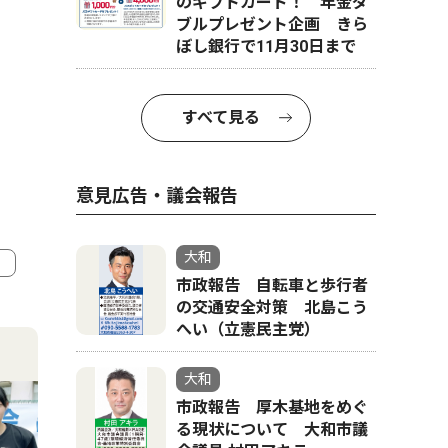
のギフトカード！ 年金ダ
ブルプレゼント企画 きら
ぼし銀行で11月30日まで
すべて見る
意見広告・議会報告
大和
市政報告 自転車と歩行者
4
5
の交通安全対策 北島こう
へい（立憲民主党）
大和
市政報告 厚木基地をめぐ
る現状について 大和市議