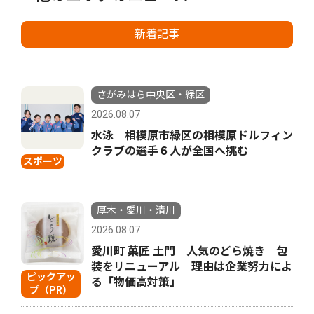
新着記事
さがみはら中央区・緑区
2026.08.07
水泳 相模原市緑区の相模原ドルフィン
クラブの選手６人が全国へ挑む
スポーツ
厚木・愛川・清川
2026.08.07
愛川町 菓匠 土門 人気のどら焼き 包
装をリニューアル 理由は企業努力によ
ピックアッ
る「物価高対策」
プ（PR）