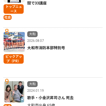
間で33講座
トップニュ
ース
社会
8
大和
2026.08.07
大和市消防本部特別号
ピックアッ
プ（PR）
9
大和
2024.01.19
歌手・小金沢昇司さん 死去
大和市出身 65歳