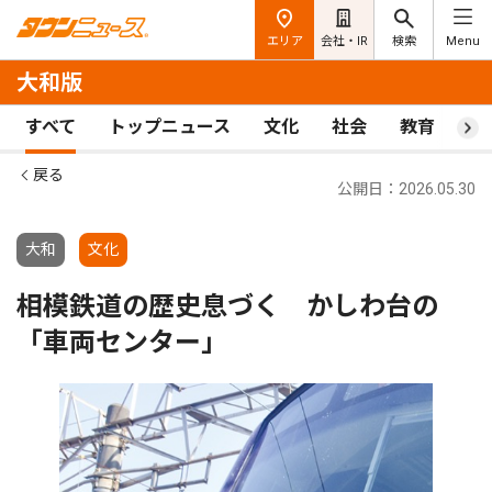
エリア
会社・IR
検索
Menu
大和版
すべて
トップニュース
文化
社会
教育
ス
戻る
公開日：2026.05.30
大和
文化
相模鉄道の歴史息づく かしわ台の
「車両センター」