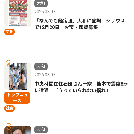
1
大和
2026.08.07
「なんでも鑑定団」大和に登場 シリウス
で12月20日 お宝・観覧募集
文化
2
大和
2026.08.07
中央林間在住石田さん一家 熊本で震度6弱
に遭遇 「立っていられない揺れ」
トップニュ
ース
社会
3
大和