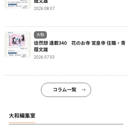
蔭文雄
2026.08.07
大和
徒然想 連載340 花のお寺 常泉寺 住職・青
蔭文雄
2026.07.03
コラム一覧
大和編集室