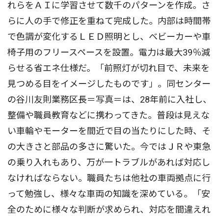
れらをＡＩに学習させて数千のパターンを作成。さ
らに人の手で修正を重ねて完成した。内部は時間帯
で色調が変化するＬＥＤ照明とし、ベビーカーや車
椅子用のフリースペースを設置。電力は最大39％減
らせる省エネ仕様だ。「前照灯が切れ目で、未来を
見つめる目をイメージしたものです」。同センター
の谷川友則業務区長＝写真＝は、28年前に入社し、
整備や職員教育などに携わってきた。普段は見えな
い車輪やモーターを間近で目の当たりにした時、そ
の大きさと部品の多さに驚いた。今ではＪＲや東急
の乗り入れもあり、万が一トラブルがあれば対応し
なければならない。職員たちは他社の車両拠点に行
って勉強し、様々な車両の知識を深めている。「安
全のために様々な判断が求められ、対応を間違えれ