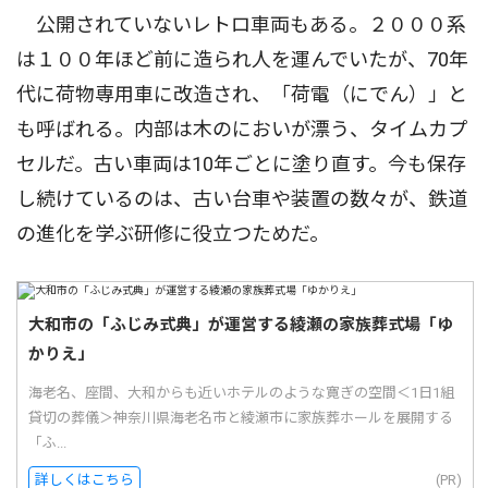
公開されていないレトロ車両もある。２０００系
は１００年ほど前に造られ人を運んでいたが、70年
代に荷物専用車に改造され、「荷電（にでん）」と
も呼ばれる。内部は木のにおいが漂う、タイムカプ
セルだ。古い車両は10年ごとに塗り直す。今も保存
し続けているのは、古い台車や装置の数々が、鉄道
の進化を学ぶ研修に役立つためだ。
大和市の「ふじみ式典」が運営する綾瀬の家族葬式場「ゆ
かりえ」
海老名、座間、大和からも近いホテルのような寛ぎの空間＜1日1組
貸切の葬儀＞神奈川県海老名市と綾瀬市に家族葬ホールを展開する
「ふ...
詳しくはこちら
(PR)