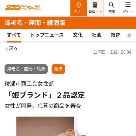
エリア
会社・IR
検索
Menu
海老名・座間・綾瀬版
すべて
トップニュース
文化
社会
教育
ス
戻る
公開日：2021.06.04
海老名・座間・綾瀬
経済
綾瀬市商工会女性部
「姫ブランド」２品認定
女性が開発、応募の商品を審査