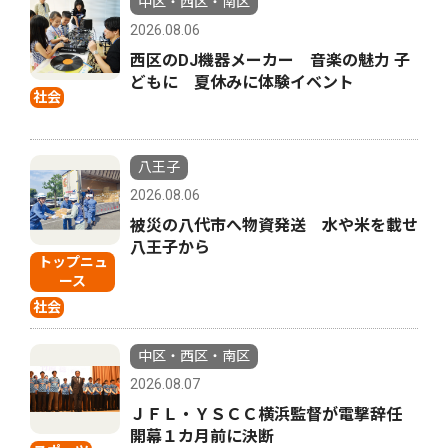
中区・西区・南区
2026.08.06
西区のDJ機器メーカー 音楽の魅力 子
どもに 夏休みに体験イベント
社会
八王子
2026.08.06
被災の八代市へ物資発送 水や米を載せ
八王子から
トップニュ
ース
社会
中区・西区・南区
2026.08.07
ＪＦＬ・ＹＳＣＣ横浜監督が電撃辞任
開幕１カ月前に決断