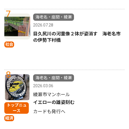
7
海老名・座間・綾瀬
2026.07.28
目久尻川の河童像２体が姿消す 海老名市
の伊勢下村橋
社会
8
海老名・座間・綾瀬
2026.03.06
綾瀬市マンホール
イエローの雄姿刻む
トップニュ
ース
カードも発行へ
経済