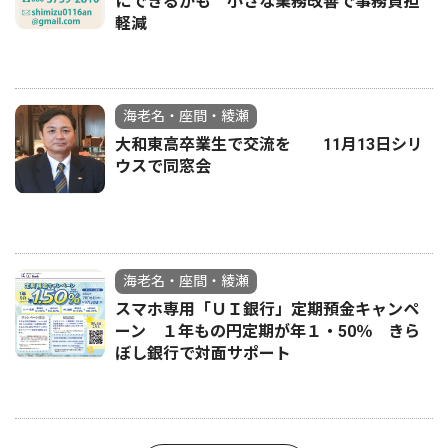
にできるかも 小さな業務改善で事務負担
軽減
海老名・座間・綾瀬
大和東高卒業生で交流を 11月13日シリ
ウスで同窓会
海老名・座間・綾瀬
スマホ専用「ＵＩ銀行」定期預金キャンペ
ーン １年もの円定期が年１・50％ きら
ぼし銀行で対面サポート