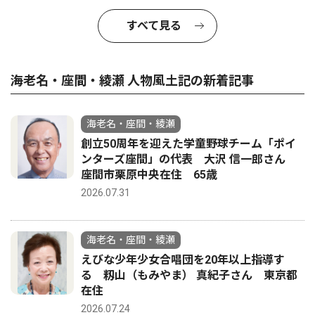
すべて見る
海老名・座間・綾瀬 人物風土記の新着記事
海老名・座間・綾瀬
創立50周年を迎えた学童野球チーム「ポイ
ンターズ座間」の代表 大沢 信一郎さん
座間市栗原中央在住 65歳
2026.07.31
海老名・座間・綾瀬
えびな少年少女合唱団を20年以上指導す
る 籾山（もみやま） 真紀子さん 東京都
在住
2026.07.24