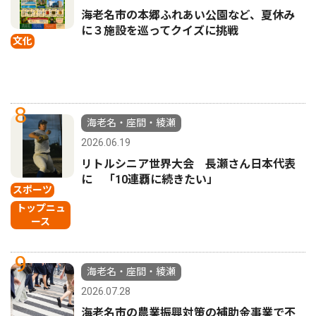
海老名市の本郷ふれあい公園など、夏休み
に３施設を巡ってクイズに挑戦
文化
8
海老名・座間・綾瀬
2026.06.19
リトルシニア世界大会 長瀬さん日本代表
に 「10連覇に続きたい」
スポーツ
トップニュ
ース
9
海老名・座間・綾瀬
2026.07.28
海老名市の農業振興対策の補助金事業で不