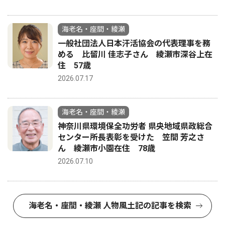
海老名・座間・綾瀬
一般社団法人日本汗活協会の代表理事を務
める 比留川 佳志子さん 綾瀬市深谷上在
住 57歳
2026.07.17
海老名・座間・綾瀬
神奈川県環境保全功労者 県央地域県政総合
センター所長表彰を受けた 笠間 芳之さ
ん 綾瀬市小園在住 78歳
2026.07.10
海老名・座間・綾瀬 人物風土記の記事を検索