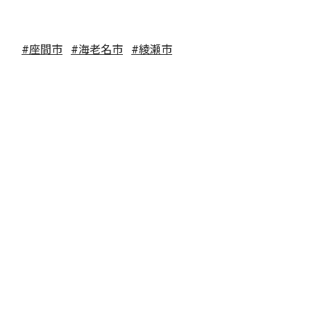
#座間市
#海老名市
#綾瀬市