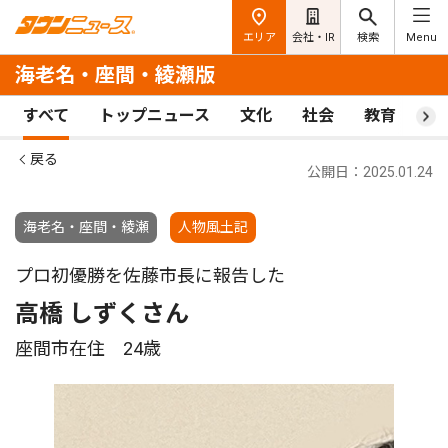
エリア
会社・IR
検索
Menu
海老名・座間・綾瀬版
すべて
トップニュース
文化
社会
教育
ス
戻る
公開日：2025.01.24
海老名・座間・綾瀬
人物風土記
プロ初優勝を佐藤市長に報告した
高橋 しずくさん
座間市在住 24歳