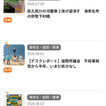
2026.07.28
目久尻川の河童像２体が姿消す 海老名市
の伊勢下村橋
社会
6
海老名・座間・綾瀬
2026.08.04
【デスクレポート】座間市議会 不祥事発
覚から半年、いまだ処分なし
政治
7
海老名・座間・綾瀬
2026.08.03