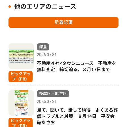
他のエリアのニュース
新着記事
鎌倉
2026.07.31
不動産４社×タウンニュース 不動産を
無料査定 締切迫る、８月17日まで
ピックアッ
プ（PR）
多摩区・麻生区
2026.07.31
見て、聞いて、話して納得 よくある葬
儀トラブルと対策 ８月14日 平安会
ピックアッ
館あさお
プ（PR）