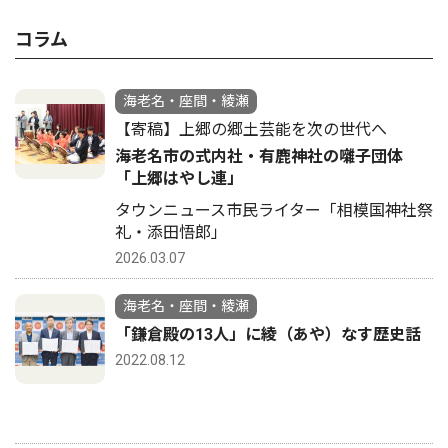
コラム
海老名・座間・綾瀬
【寄稿】上郷の郷土芸能を次の世代へ
海老名市の式内社・有鹿神社の囃子団体
「上郷はやし連」
タウンニュース市民ライター「相模国神社祭
礼・添田悟郎」
2026.03.07
海老名・座間・綾瀬
「鎌倉殿の13人」に綾（あや）なす歴史話
2022.08.12