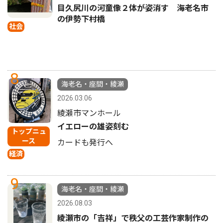
目久尻川の河童像２体が姿消す 海老名市
の伊勢下村橋
社会
8
海老名・座間・綾瀬
2026.03.06
綾瀬市マンホール
イエローの雄姿刻む
トップニュ
ース
カードも発行へ
経済
9
海老名・座間・綾瀬
2026.08.03
綾瀬市の「吉祥」で秩父の工芸作家制作の