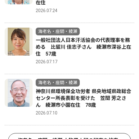
在住
2026.07.24
海老名・座間・綾瀬
一般社団法人日本汗活協会の代表理事を務
める 比留川 佳志子さん 綾瀬市深谷上在
住 57歳
2026.07.17
海老名・座間・綾瀬
神奈川県環境保全功労者 県央地域県政総合
センター所長表彰を受けた 笠間 芳之さ
ん 綾瀬市小園在住 78歳
2026.07.10