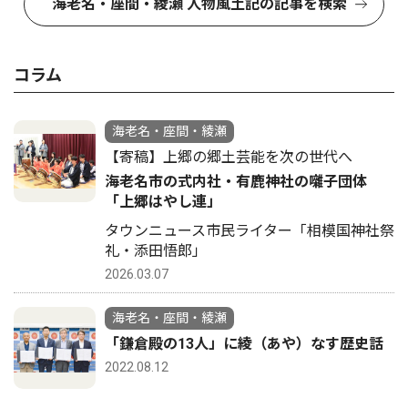
海老名・座間・綾瀬 人物風土記の記事を検索
コラム
海老名・座間・綾瀬
【寄稿】上郷の郷土芸能を次の世代へ
海老名市の式内社・有鹿神社の囃子団体
「上郷はやし連」
タウンニュース市民ライター「相模国神社祭
礼・添田悟郎」
2026.03.07
海老名・座間・綾瀬
「鎌倉殿の13人」に綾（あや）なす歴史話
2022.08.12