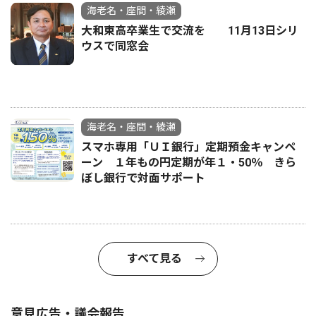
海老名・座間・綾瀬
大和東高卒業生で交流を 11月13日シリ
ウスで同窓会
海老名・座間・綾瀬
スマホ専用「ＵＩ銀行」定期預金キャンペ
ーン １年もの円定期が年１・50％ きら
ぼし銀行で対面サポート
すべて見る
意見広告・議会報告