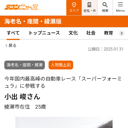
エリア
会社・IR
検索
Menu
海老名・座間・綾瀬版
すべて
トップニュース
文化
社会
教育
ス
戻る
公開日：2025.01.31
海老名・座間・綾瀬
人物風土記
今年国内最高峰の自動車レース「スーパーフォーミ
ュラ」に参戦する
小出 峻さん
綾瀬市在住 25歳