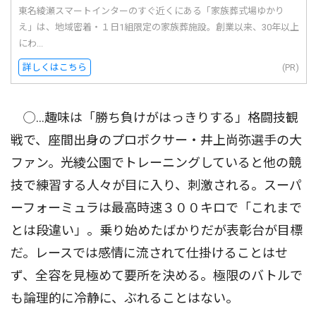
東名綾瀬スマートインターのすぐ近くにある「家族葬式場ゆかり
え」は、地域密着・１日1組限定の家族葬施設。創業以来、30年以上
にわ...
詳しくはこちら
(PR)
◯…趣味は「勝ち負けがはっきりする」格闘技観
戦で、座間出身のプロボクサー・井上尚弥選手の大
ファン。光綾公園でトレーニングしていると他の競
技で練習する人々が目に入り、刺激される。スーパ
ーフォーミュラは最高時速３００キロで「これまで
とは段違い」。乗り始めたばかりだが表彰台が目標
だ。レースでは感情に流されて仕掛けることはせ
ず、全容を見極めて要所を決める。極限のバトルで
も論理的に冷静に、ぶれることはない。