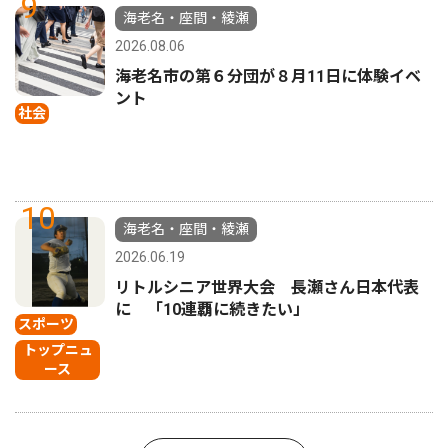
9
海老名・座間・綾瀬
2026.08.06
海老名市の第６分団が８月11日に体験イベ
ント
社会
10
海老名・座間・綾瀬
2026.06.19
リトルシニア世界大会 長瀬さん日本代表
に 「10連覇に続きたい」
スポーツ
トップニュ
ース