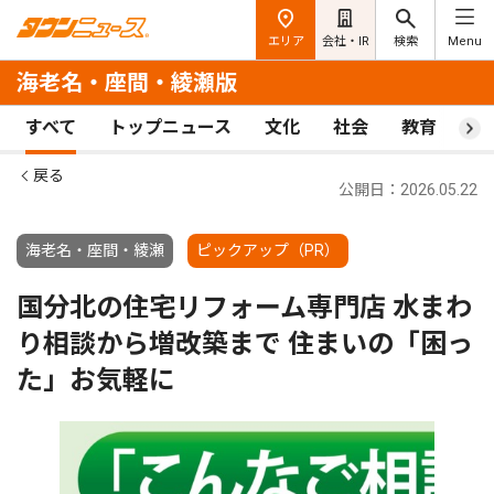
エリア
会社・IR
検索
Menu
海老名・座間・綾瀬版
すべて
トップニュース
文化
社会
教育
ス
戻る
公開日：2026.05.22
海老名・座間・綾瀬
ピックアップ（PR）
国分北の住宅リフォーム専門店 水まわ
り相談から増改築まで 住まいの「困っ
た」お気軽に