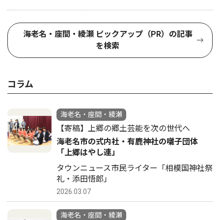
海老名・座間・綾瀬 ピックアップ（PR）の記事
を検索
コラム
海老名・座間・綾瀬
【寄稿】上郷の郷土芸能を次の世代へ
海老名市の式内社・有鹿神社の囃子団体
「上郷はやし連」
タウンニュース市民ライター「相模国神社祭
礼・添田悟郎」
2026.03.07
海老名・座間・綾瀬