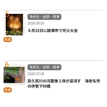
5
海老名・座間・綾瀬
2026.08.04
８月22日に綾瀬市で花火大会
社会
6
海老名・座間・綾瀬
2026.07.28
目久尻川の河童像２体が姿消す 海老名市
の伊勢下村橋
社会