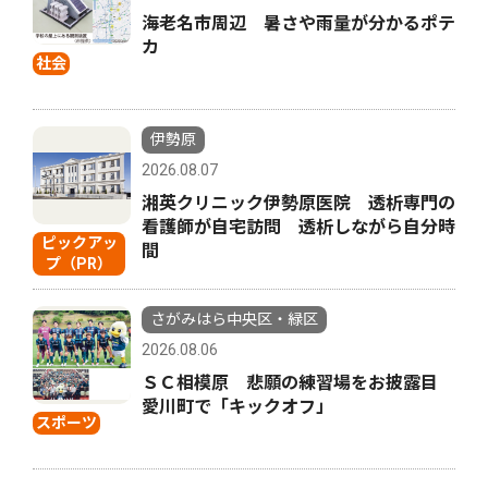
海老名市周辺 暑さや雨量が分かるポテ
カ
社会
伊勢原
2026.08.07
湘英クリニック伊勢原医院 透析専門の
看護師が自宅訪問 透析しながら自分時
ピックアッ
間
プ（PR）
さがみはら中央区・緑区
2026.08.06
ＳＣ相模原 悲願の練習場をお披露目
愛川町で「キックオフ」
スポーツ