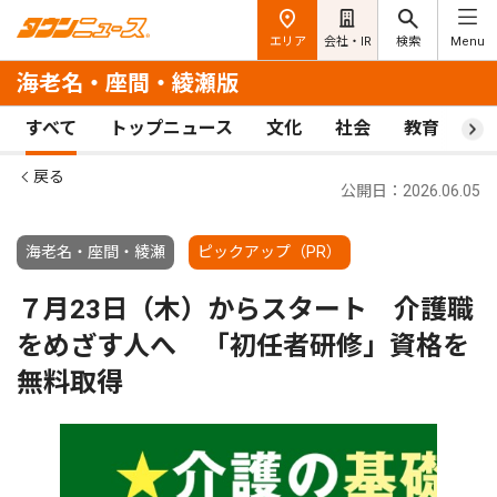
エリア
会社・IR
検索
Menu
海老名・座間・綾瀬版
すべて
トップニュース
文化
社会
教育
ス
戻る
公開日：2026.06.05
海老名・座間・綾瀬
ピックアップ（PR）
７月23日（木）からスタート 介護職
をめざす人へ 「初任者研修」資格を
無料取得