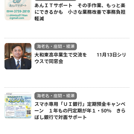
あんＩＴサポート その手作業、もっと楽
にできるかも 小さな業務改善で事務負担
軽減
海老名・座間・綾瀬
大和東高卒業生で交流を 11月13日シリ
ウスで同窓会
海老名・座間・綾瀬
スマホ専用「ＵＩ銀行」定期預金キャンペ
ーン １年もの円定期が年１・50％ きら
ぼし銀行で対面サポート