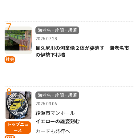
7
海老名・座間・綾瀬
2026.07.28
目久尻川の河童像２体が姿消す 海老名市
の伊勢下村橋
社会
8
海老名・座間・綾瀬
2026.03.06
綾瀬市マンホール
イエローの雄姿刻む
トップニュ
ース
カードも発行へ