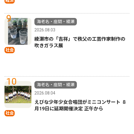
経済
9
海老名・座間・綾瀬
2026.08.03
綾瀬市の「吉祥」で秩父の工芸作家制作の
吹きガラス展
社会
10
海老名・座間・綾瀬
2026.08.04
えびな少年少女合唱団がミニコンサート ８
月19日に延期開催決定 正午から
社会