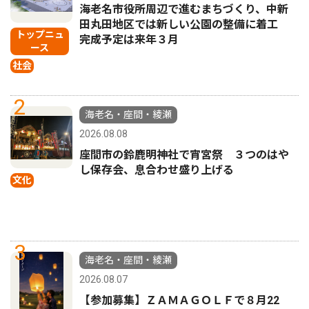
海老名市役所周辺で進むまちづくり、中新
田丸田地区では新しい公園の整備に着工
トップニュ
完成予定は来年３月
ース
社会
2
海老名・座間・綾瀬
2026.08.08
座間市の鈴鹿明神社で宵宮祭 ３つのはや
し保存会、息合わせ盛り上げる
文化
3
海老名・座間・綾瀬
2026.08.07
【参加募集】ＺＡＭＡＧＯＬＦで８月22