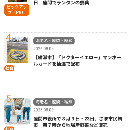
日 座間でランタンの祭典
ピックアッ
プ（PR）
4
海老名・座間・綾瀬
2026.08.05
【綾瀬市】「ドクターイエロー」マンホー
ルカードを抽選で配布
社会
5
海老名・座間・綾瀬
2026.08.08
座間市役所で８月９日・23日、ざま市民朝
市 朝７時から地場産野菜など販売
社会