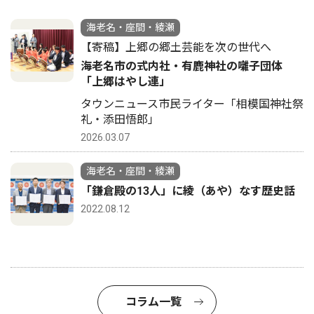
海老名・座間・綾瀬
【寄稿】上郷の郷土芸能を次の世代へ
海老名市の式内社・有鹿神社の囃子団体
「上郷はやし連」
タウンニュース市民ライター「相模国神社祭
礼・添田悟郎」
2026.03.07
海老名・座間・綾瀬
「鎌倉殿の13人」に綾（あや）なす歴史話
2022.08.12
コラム一覧