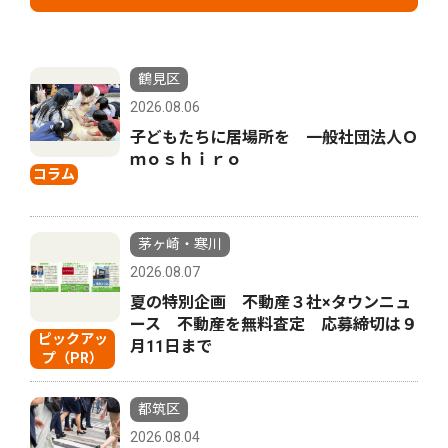
鶴見区
2026.08.06
子どもたちに居場所を 一般社団法人Ｏ
ｍｏｓｈｉｒｏ
コラム
茅ヶ崎・寒川
2026.08.07
夏の特別企画 不動産３社×タウンニュ
ース 不動産を無料査定 応募締切は９
ピックアッ
月11日まで
プ（PR）
都筑区
2026.08.04