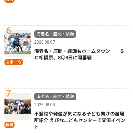
6
海老名・座間・綾瀬
2026.08.07
海老名・座間・綾瀬もホームタウン Ｓ
Ｃ相模原、8月8日に開幕戦
スポーツ
7
海老名・座間・綾瀬
2026.08.08
不登校や発達が気になる子ども向けの居場
所紹介 えびなこどもセンターで交流イベン
教育
ト