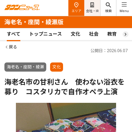
エリア
会社・IR
検索
Menu
海老名・座間・綾瀬版
すべて
トップニュース
文化
社会
教育
ス
戻る
公開日：2026.06.07
海老名・座間・綾瀬
文化
海老名市の甘利さん 使わない浴衣を
募り コスタリカで自作オペラ上演