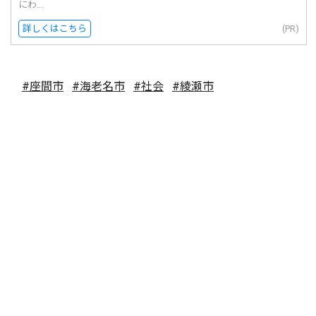
にわ...
詳しくはこちら
(PR)
#座間市
#海老名市
#社会
#綾瀬市