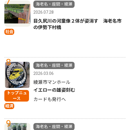
7
海老名・座間・綾瀬
2026.07.28
目久尻川の河童像２体が姿消す 海老名市
の伊勢下村橋
社会
8
海老名・座間・綾瀬
2026.03.06
綾瀬市マンホール
イエローの雄姿刻む
トップニュ
ース
カードも発行へ
経済
9
海老名・座間・綾瀬