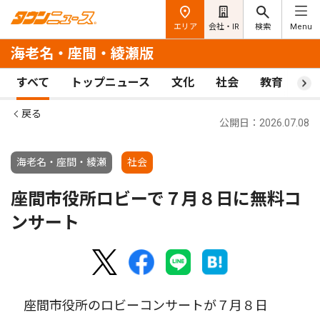
エリア
会社・IR
検索
Menu
海老名・座間・綾瀬版
すべて
トップニュース
文化
社会
教育
ス
戻る
公開日：2026.07.08
海老名・座間・綾瀬
社会
座間市役所ロビーで７月８日に無料コ
ンサート
座間市役所のロビーコンサートが７月８日