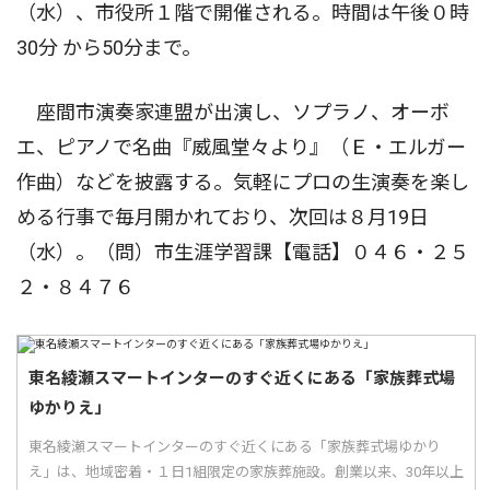
（水）、市役所１階で開催される。時間は午後０時
30分 から50分まで。
座間市演奏家連盟が出演し、ソプラノ、オーボ
エ、ピアノで名曲『威風堂々より』（Ｅ・エルガー
作曲）などを披露する。気軽にプロの生演奏を楽し
める行事で毎月開かれており、次回は８月19日
（水）。（問）市生涯学習課【電話】０４６・２５
２・８４７６
東名綾瀬スマートインターのすぐ近くにある「家族葬式場
ゆかりえ」
東名綾瀬スマートインターのすぐ近くにある「家族葬式場ゆかり
え」は、地域密着・１日1組限定の家族葬施設。創業以来、30年以上