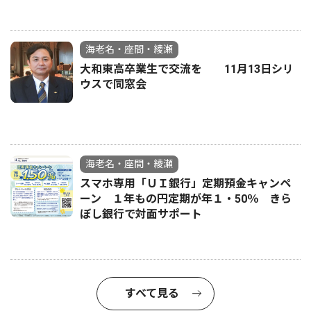
海老名・座間・綾瀬
大和東高卒業生で交流を 11月13日シリ
ウスで同窓会
海老名・座間・綾瀬
スマホ専用「ＵＩ銀行」定期預金キャンペ
ーン １年もの円定期が年１・50％ きら
ぼし銀行で対面サポート
すべて見る