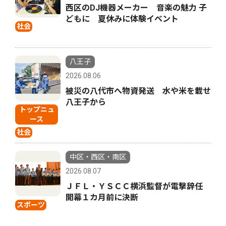
西区のDJ機器メーカー 音楽の魅力 子
どもに 夏休みに体験イベント
社会
八王子
2026.08.06
被災の八代市へ物資発送 水や米を載せ
八王子から
トップニュ
ース
社会
中区・西区・南区
2026.08.07
ＪＦＬ・ＹＳＣＣ横浜監督が電撃辞任
開幕１カ月前に決断
スポーツ