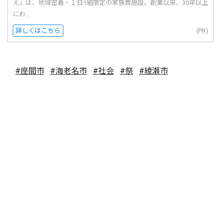
え」は、地域密着・１日1組限定の家族葬施設。創業以来、30年以上
にわ...
詳しくはこちら
(PR)
#座間市
#海老名市
#社会
#祭
#綾瀬市