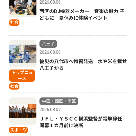
2026.08.06
西区のDJ機器メーカー 音楽の魅力 子
どもに 夏休みに体験イベント
社会
八王子
2026.08.06
被災の八代市へ物資発送 水や米を載せ
八王子から
トップニュ
ース
社会
中区・西区・南区
2026.08.07
ＪＦＬ・ＹＳＣＣ横浜監督が電撃辞任
開幕１カ月前に決断
スポーツ