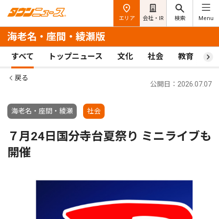
エリア
会社・IR
検索
Menu
海老名・座間・綾瀬版
すべて
トップニュース
文化
社会
教育
ス
戻る
公開日：2026.07.07
海老名・座間・綾瀬
社会
７月24日国分寺台夏祭り ミニライブも
開催