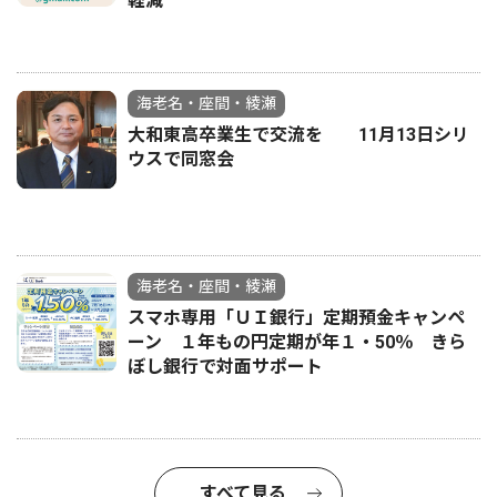
軽減
海老名・座間・綾瀬
大和東高卒業生で交流を 11月13日シリ
ウスで同窓会
海老名・座間・綾瀬
スマホ専用「ＵＩ銀行」定期預金キャンペ
ーン １年もの円定期が年１・50％ きら
ぼし銀行で対面サポート
すべて見る