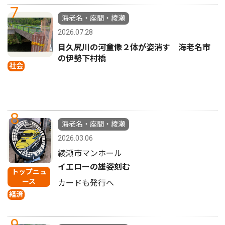
7
海老名・座間・綾瀬
2026.07.28
目久尻川の河童像２体が姿消す 海老名市
の伊勢下村橋
社会
8
海老名・座間・綾瀬
2026.03.06
綾瀬市マンホール
イエローの雄姿刻む
トップニュ
ース
カードも発行へ
経済
9