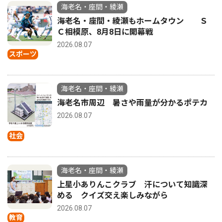
海老名・座間・綾瀬
海老名・座間・綾瀬もホームタウン Ｓ
Ｃ相模原、8月8日に開幕戦
2026.08.07
スポーツ
海老名・座間・綾瀬
海老名市周辺 暑さや雨量が分かるポテカ
2026.08.07
社会
海老名・座間・綾瀬
上星小ありんこクラブ 汗について知識深
める クイズ交え楽しみながら
2026.08.07
教育