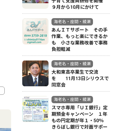
子育て支援員研修を開催
９月から10月にかけて
海老名・座間・綾瀬
あんＩＴサポート その手
作業、もっと楽にできるか
も 小さな業務改善で事務
負担軽減
海老名・座間・綾瀬
大和東高卒業生で交流
を 11月13日シリウスで
同窓会
海老名・座間・綾瀬
4
5
スマホ専用「ＵＩ銀行」定
期預金キャンペーン １年
もの円定期が年１・50％
きらぼし銀行で対面サポー