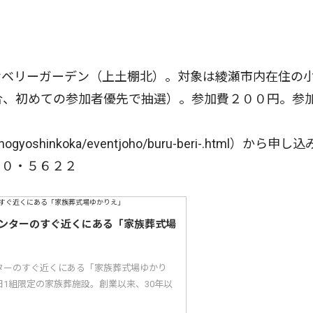
ベリーガーデン（上土棚北）。対象は綾瀬市内在住の
合、初めての参加者優先で抽選）。参加費２００円。参
iki/nogyoshinkoka/eventjoho/buru-beri-.html）から申し
７０・５６２２
ンターのすぐ近くにある「家族葬式場
ターのすぐ近くにある「家族葬式場ゆかり
1組限定の家族葬施設。創業以来、30年以