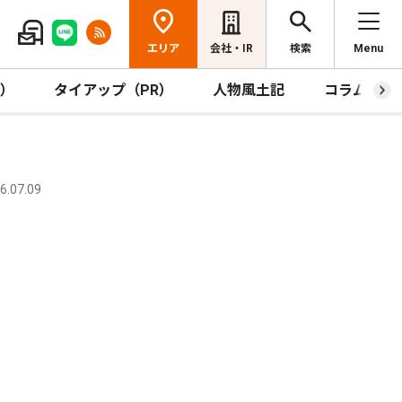
エリア
会社・IR
検索
Menu
R）
タイアップ（PR）
人物風土記
コラム
.07.09