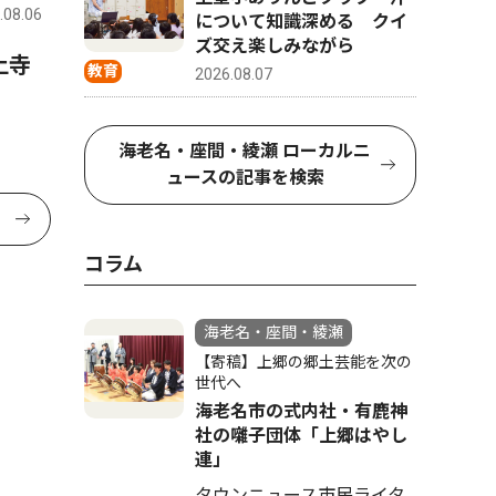
.08.06
について知識深める クイ
ズ交え楽しみながら
上寺
教育
2026.08.07
海老名・座間・綾瀬 ローカルニ
ュースの記事を検索
コラム
海老名・座間・綾瀬
【寄稿】上郷の郷土芸能を次の
世代へ
海老名市の式内社・有鹿神
社の囃子団体「上郷はやし
連」
タウンニュース市民ライタ