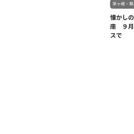
茅ヶ崎・寒
懐かしの
座 ９月
スで