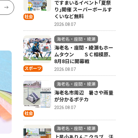
ですまいるイベント｢夏祭
り｣開催 スーパーボールす
くいなど無料
社会
2026.08.07
海老名・座間・綾瀬
海老名・座間・綾瀬もホー
ムタウン ＳＣ相模原、
8月8日に開幕戦
スポーツ
2026.08.07
海老名・座間・綾瀬
海老名市周辺 暑さや雨量
が分かるポテカ
2026.08.07
社会
海老名・座間・綾瀬
上星小ありんこクラブ 汗