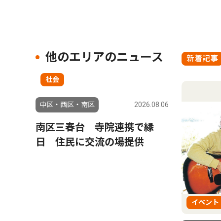
他のエリアのニュース
新着記事
社会
中区・西区・南区
2026.08.06
南区三春台 寺院連携で縁
日 住民に交流の場提供
イベント