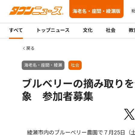
海老名・座間・綾瀬版
総
すべて
トップニュース
文化
社会
教
戻る
海老名・座間・綾瀬
社会
ブルベリーの摘み取りを
象 参加者募集
綾瀬市内のブルーベリー農園で７月25日（