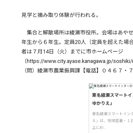
見学と摘み取り体験が行われる。
集合と解散場所は綾瀬市役所。会場はあやせ
年生から６年生。定員20人（定員を超えた場
者は７月14日（火）までに市ホームページ
（https://www.city.ayase.kanagawa.jp/sosh
（問）綾瀬市農業振興課【電話】０４６７・
東名綾瀬スマートイ
ゆかりえ」
東名綾瀬スマートイン
え」は、地域密着・１日
上にわ...