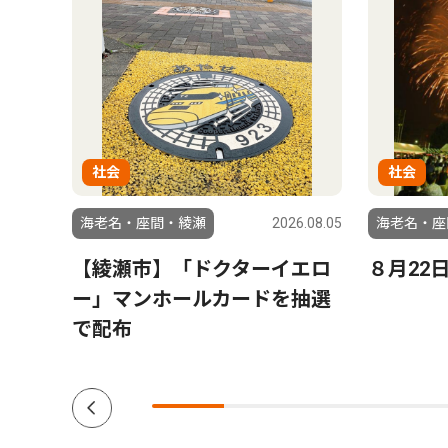
社会
社会
6.03.06
海老名・座間・綾瀬
2026.08.05
海老名・座
【綾瀬市】「ドクターイエロ
８月22
ー」マンホールカードを抽選
で配布