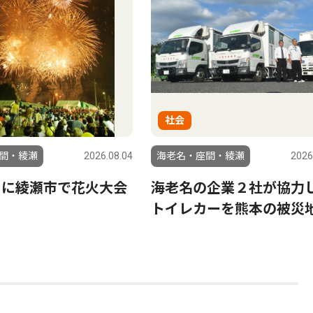
社会
間・綾瀬
2026.08.04
海老名・座間・綾瀬
2026
日に綾瀬市で花火大会
海老名の企業２社が協力
トイレカーを熊本の被災