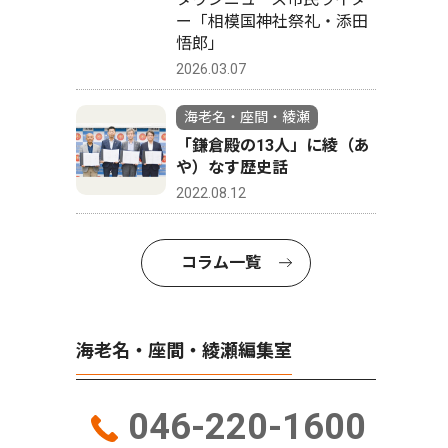
ー「相模国神社祭礼・添田
悟郎」
2026.03.07
海老名・座間・綾瀬
「鎌倉殿の13人」に綾（あ
や）なす歴史話
2022.08.12
コラム一覧
海老名・座間・綾瀬編集室
046-220-1600