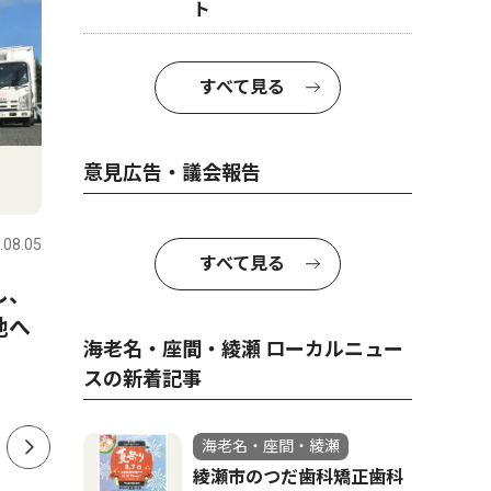
ト
すべて見る
意見広告・議会報告
社会
文化
.08.05
海老名・座間・綾瀬
2026.08.05
海老名・座
すべて見る
し、
普段見られない夜景を満喫 ８
海老名市
地へ
月18日から23日まで、高座ク
跡で盆踊
海老名・座間・綾瀬 ローカルニュー
リーンセンターの展望室を夜
の披露も 
スの新着記事
間開放
海老名・座間・綾瀬
綾瀬市のつだ歯科矯正歯科