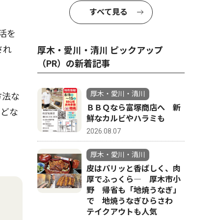
すべて見る
活を
され
厚木・愛川・清川 ピックアップ
（PR）の新着記事
厚木・愛川・清川
方法な
ＢＢＱなら富塚商店へ 新
。どな
鮮なカルビやハラミも
2026.08.07
厚木・愛川・清川
皮はパリッと香ばしく、肉
厚でふっくら― 厚木市小
野 帰省も「地焼うなぎ」
で 地焼うなぎひらさわ
テイクアウトも人気