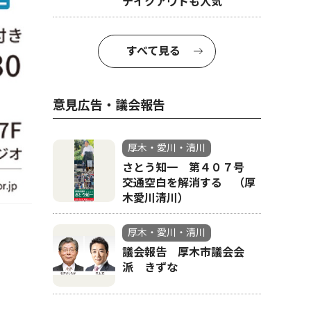
テイクアウトも人気
すべて見る
意見広告・議会報告
厚木・愛川・清川
さとう知一 第４０７号
交通空白を解消する （厚
木愛川清川）
厚木・愛川・清川
議会報告 厚木市議会会
派 きずな