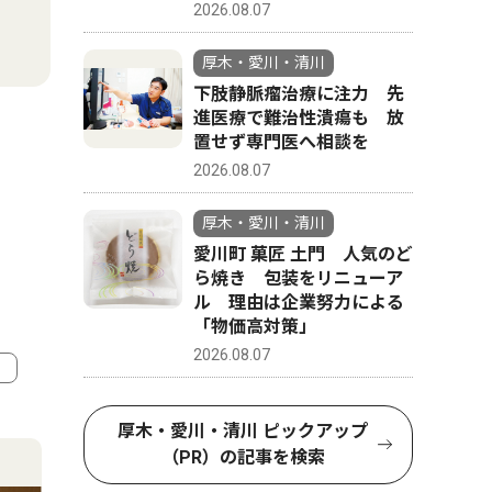
2026.08.07
厚木・愛川・清川
下肢静脈瘤治療に注力 先
進医療で難治性潰瘍も 放
置せず専門医へ相談を
2026.08.07
厚木・愛川・清川
愛川町 菓匠 土門 人気のど
ら焼き 包装をリニューア
ル 理由は企業努力による
「物価高対策」
2026.08.07
4
5
厚木・愛川・清川 ピックアップ
（PR）の記事を検索