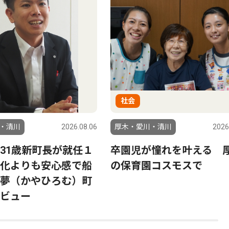
社会
・清川
2026.08.06
厚木・愛川・清川
2026
31歳新町長が就任１
卒園児が憧れを叶える 
化よりも安心感で船
の保育園コスモスで
夢（かやひろむ）町
ビュー