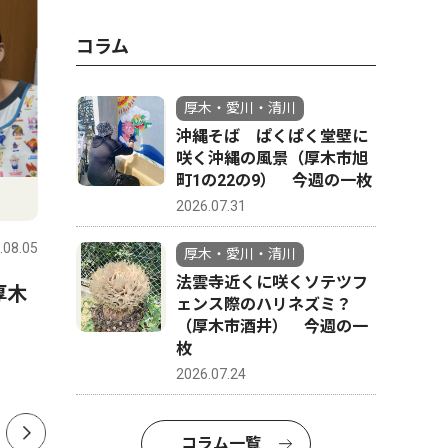
コラム
厚木・愛川・清川
沖縄そば ぱくぱく堂壁に
咲く沖縄の風景（厚木市旭
町1の22の9） 今週の一枚
文化
文化
2026.07.31
.08.05
厚木・愛川・清川
2026.08.05
厚木・愛川
厚木・愛川・清川
法雲寺近くに咲くソテツフ
厚木
真夏の夜ジャズを満喫 厚木
「森の妖
ェンス際のハリネズミ？
公園で8月20・21日
木市 荻
（厚木市酒井） 今週の一
枚
2026.07.24
コラム一覧