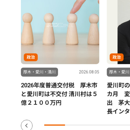
政治
政治
6.07.29
厚木・愛川・清川
2026.08.05
厚木・愛川
８月
2026年度普通交付税 厚木市
愛川町の
と愛川町は不交付 清川村は５
カ月 変
億２１００万円
出 茅大
長インタ