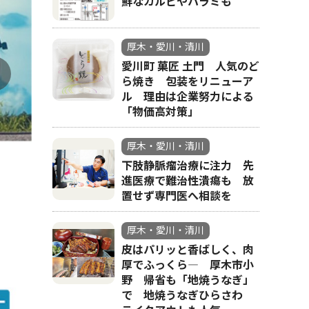
鮮なカルビやハラミも
厚木・愛川・清川
愛川町 菓匠 土門 人気のど
ら焼き 包装をリニューア
ル 理由は企業努力による
「物価高対策」
厚木・愛川・清川
下肢静脈瘤治療に注力 先
進医療で難治性潰瘍も 放
置せず専門医へ相談を
厚木・愛川・清川
皮はパリッと香ばしく、肉
厚でふっくら― 厚木市小
野 帰省も「地焼うなぎ」
で 地焼うなぎひらさわ