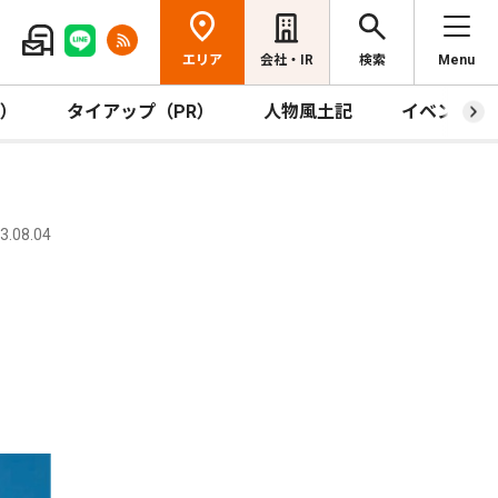
エリア
会社・IR
検索
Menu
R）
タイアップ（PR）
人物風土記
イベント
.08.04