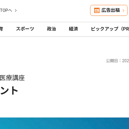
広告出稿
TOPへ
育
スポーツ
政治
経済
ピックアップ（P
公開日：2023
医療講座
ント