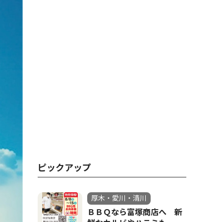
ピックアップ
厚木・愛川・清川
ＢＢＱなら富塚商店へ 新