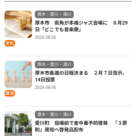
厚木・愛川・清川
厚木市 街角が本格ジャズ会場に ８月29
日「どこでも音楽便」
2026.08.06
文化
厚木・愛川・清川
厚木市長選の日程決まる ２月７日告示、
14日投票
2026.08.06
政治
厚木・愛川・清川
愛川町 役場前で食中毒予防啓発 「３原
則」周知へ啓発品配布