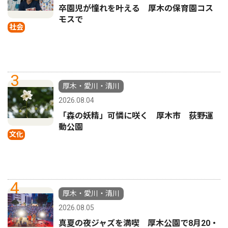
卒園児が憧れを叶える 厚木の保育園コス
モスで
社会
3
厚木・愛川・清川
2026.08.04
「森の妖精」可憐に咲く 厚木市 荻野運
動公園
文化
4
厚木・愛川・清川
2026.08.05
真夏の夜ジャズを満喫 厚木公園で8月20・