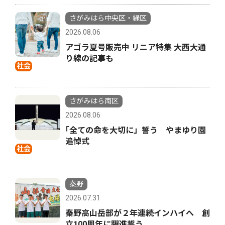
さがみはら中央区・緑区
2026.08.06
アゴラ夏号販売中 リニア特集 大西大通
り線の記事も
社会
さがみはら南区
2026.08.06
｢全ての命を大切に」誓う やまゆり園
追悼式
社会
秦野
2026.07.31
秦野高山岳部が２年連続インハイへ 創
立100周年に躍進誓う