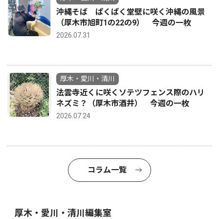
沖縄そば ぱくぱく堂壁に咲く沖縄の風景
（厚木市旭町1の22の9） 今週の一枚
2026.07.31
厚木・愛川・清川
法雲寺近くに咲くソテツフェンス際のハリ
ネズミ？（厚木市酒井） 今週の一枚
2026.07.24
コラム一覧
厚木・愛川・清川編集室