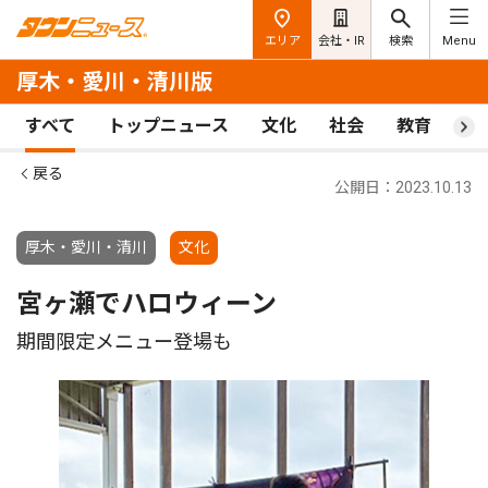
エリア
会社・IR
検索
Menu
厚木・愛川・清川版
すべて
トップニュース
文化
社会
教育
ス
戻る
公開日：2023.10.13
厚木・愛川・清川
文化
宮ヶ瀬でハロウィーン
期間限定メニュー登場も