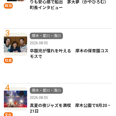
りも安心感で船出 茅大夢（かやひろむ）
政治
町長インタビュー
3
厚木・愛川・清川
2026.08.05
卒園児が憧れを叶える 厚木の保育園コス
モスで
社会
4
厚木・愛川・清川
2026.08.05
真夏の夜ジャズを満喫 厚木公園で8月20・
21日
文化