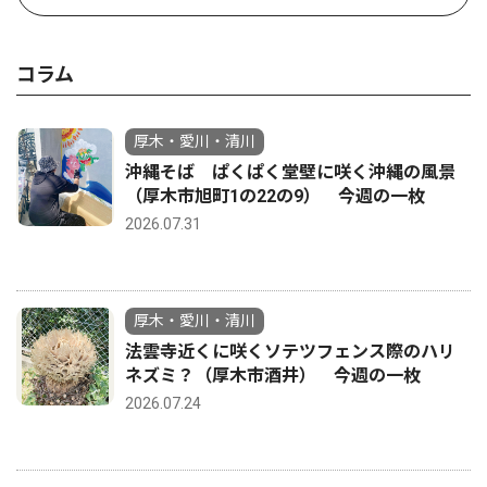
コラム
厚木・愛川・清川
沖縄そば ぱくぱく堂壁に咲く沖縄の風景
（厚木市旭町1の22の9） 今週の一枚
2026.07.31
厚木・愛川・清川
法雲寺近くに咲くソテツフェンス際のハリ
ネズミ？（厚木市酒井） 今週の一枚
2026.07.24