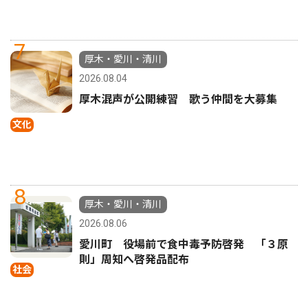
7
厚木・愛川・清川
2026.08.04
厚木混声が公開練習 歌う仲間を大募集
文化
8
厚木・愛川・清川
2026.08.06
愛川町 役場前で食中毒予防啓発 「３原
則」周知へ啓発品配布
社会