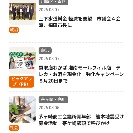
川崎区・幸区
2026.08.07
上下水道料金 軽減を要望 市議会４会
派、福田市長に
政治
藤沢
2026.08.07
買取店わかば 湘南モールフィル店 テ
レカ・お酒を現金化 強化キャンペーン
ピックアッ
８月20日まで
プ（PR）
茅ヶ崎・寒川
2026.08.05
茅ヶ崎商工会議所青年部 熊本地震受け
募金活動 茅ケ崎駅頭で呼びかけ
社会