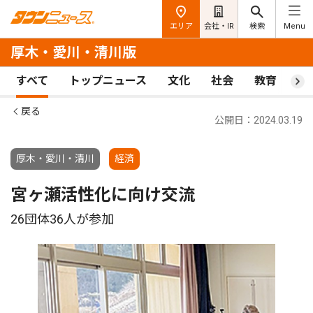
エリア
会社・IR
検索
Menu
厚木・愛川・清川版
すべて
トップニュース
文化
社会
教育
ス
戻る
公開日：2024.03.19
厚木・愛川・清川
経済
宮ヶ瀬活性化に向け交流
26団体36人が参加