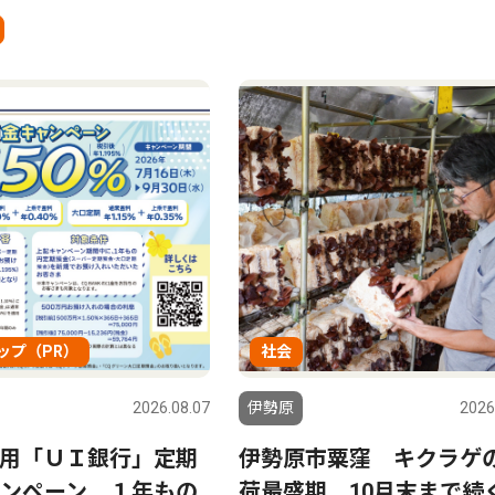
ップ（PR）
社会
2026.08.07
伊勢原
2026
用「ＵＩ銀行」定期
伊勢原市粟窪 キクラゲ
ンペーン １年もの
荷最盛期 10月末まで続