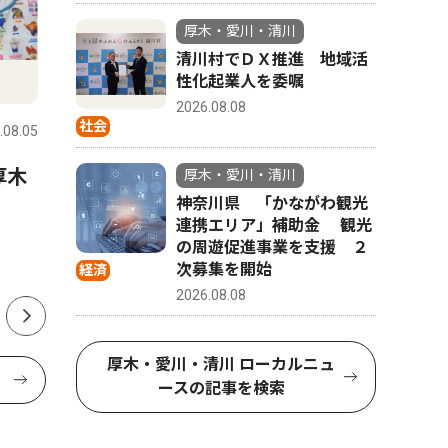
厚木・愛川・清川
清川村でＤＸ推進 地域活
文化
文化
性化起業人を委嘱
2026.08.08
社会
.08.05
厚木・愛川・清川
2026.08.05
厚木・愛川
厚木
真夏の夜ジャズを満喫 厚木
「森の妖
厚木・愛川・清川
神奈川県 「かながわ観光
公園で8月20・21日
木市 荻
連携エリア」補助金 観光
の周遊促進事業を支援 ２
次募集を開始
経済
2026.08.08
厚木・愛川・清川 ローカルニュ
ースの記事を検索