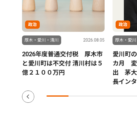
政治
政治
6.07.29
厚木・愛川・清川
2026.08.05
厚木・愛川
８月
2026年度普通交付税 厚木市
愛川町の
と愛川町は不交付 清川村は５
カ月 変
億２１００万円
出 茅大
長インタ