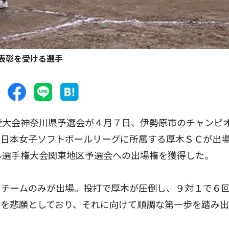
表彰を受ける選手
権大会神奈川県予選会が４月７日、伊勢原市のチャンピ
に日本女子ソフトボールリーグに所属する厚木ＳＣが出
ル選手権大会関東地区予選会への出場権を獲得した。
チームのみが出場。投打で厚木が圧倒し、９対１で６
」を悲願としており、それに向けて順調な第一歩を踏み