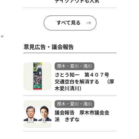
テイクアウトも人気
すべて見る
る。
意見広告・議会報告
厚木・愛川・清川
さとう知一 第４０７号
交通空白を解消する （厚
木愛川清川）
厚木・愛川・清川
議会報告 厚木市議会会
派 きずな