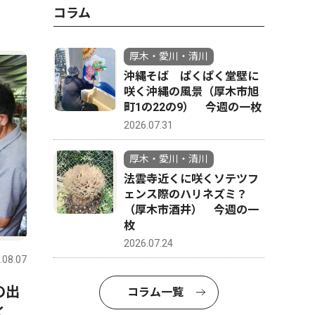
コラム
厚木・愛川・清川
沖縄そば ぱくぱく堂壁に
咲く沖縄の風景（厚木市旭
町1の22の9） 今週の一枚
2026.07.31
厚木・愛川・清川
法雲寺近くに咲くソテツフ
ェンス際のハリネズミ？
（厚木市酒井） 今週の一
枚
2026.07.24
.08.07
の出
コラム一覧
く