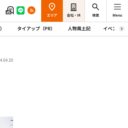
エリア
会社・IR
検索
Menu
R）
タイアップ（PR）
人物風土記
イベント
.04.20