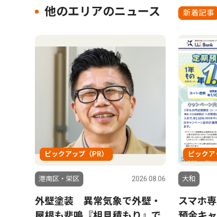
他のエリアのニュース
新着記事
ピックアップ（PR）
ピックア
港南区・栄区
2026.08.06
大和
外壁塗装 異常気象で外壁・
スマホ専
屋根も悲鳴『相見積もり』で
預金キャ