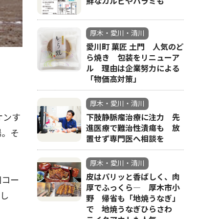
鮮なカルビやハラミも
厚木・愛川・清川
愛川町 菓匠 土門 人気のど
ら焼き 包装をリニューア
ル 理由は企業努力による
「物価高対策」
厚木・愛川・清川
オンす
下肢静脈瘤治療に注力 先
進医療で難治性潰瘍も 放
場。そ
置せず専門医へ相談を
厚木・愛川・清川
皮はパリッと香ばしく、肉
回コー
厚でふっくら― 厚木市小
出し
野 帰省も「地焼うなぎ」
で 地焼うなぎひらさわ