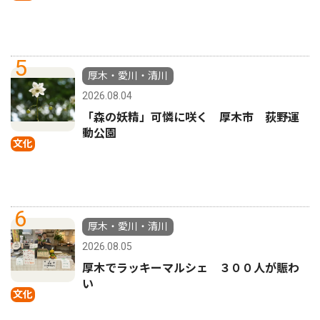
5
厚木・愛川・清川
2026.08.04
「森の妖精」可憐に咲く 厚木市 荻野運
動公園
文化
6
厚木・愛川・清川
2026.08.05
厚木でラッキーマルシェ ３００人が賑わ
い
文化