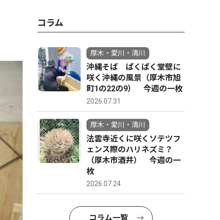
コラム
厚木・愛川・清川
沖縄そば ぱくぱく堂壁に
咲く沖縄の風景（厚木市旭
町1の22の9） 今週の一枚
2026.07.31
厚木・愛川・清川
法雲寺近くに咲くソテツフ
ェンス際のハリネズミ？
（厚木市酒井） 今週の一
枚
2026.07.24
コラム一覧