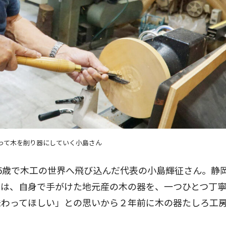
って木を削り器にしていく小島さん
5歳で木工の世界へ飛び込んだ代表の小島輝征さん。静
在は、自身で手がけた地元産の木の器を、一つひとつ丁
味わってほしい」との思いから２年前に木の器たしろ工