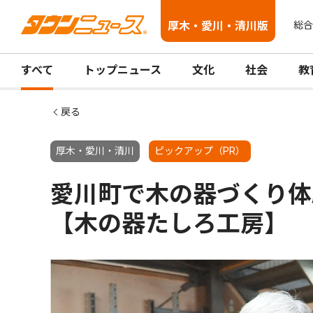
厚木・愛川・清川版
総合
すべて
トップニュース
文化
社会
教
戻る
厚木・愛川・清川
ピックアップ（PR）
愛川町で木の器づくり体
【木の器たしろ工房】