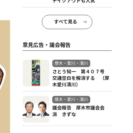
テイクアウトも人気
すべて見る
意見広告・議会報告
厚木・愛川・清川
さとう知一 第４０７号
交通空白を解消する （厚
木愛川清川）
厚木・愛川・清川
議会報告 厚木市議会会
派 きずな