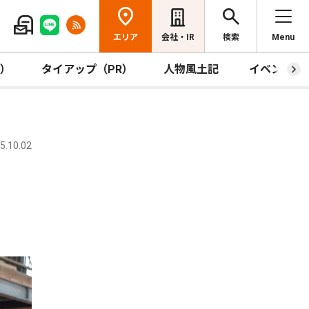
エリア
会社・IR
検索
Menu
R）
タイアップ（PR）
人物風土記
イベント
.10.02