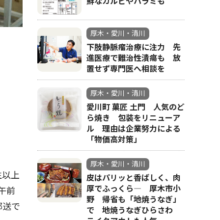
鮮なカルビやハラミも
厚木・愛川・清川
下肢静脈瘤治療に注力 先
進医療で難治性潰瘍も 放
置せず専門医へ相談を
厚木・愛川・清川
愛川町 菓匠 土門 人気のど
ら焼き 包装をリニューア
ル 理由は企業努力による
「物価高対策」
厚木・愛川・清川
生以上
皮はパリッと香ばしく、肉
厚でふっくら― 厚木市小
午前
野 帰省も「地焼うなぎ」
郵送で
で 地焼うなぎひらさわ