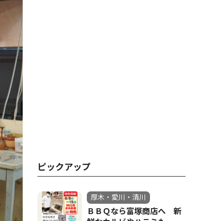
ピックアップ
厚木・愛川・清川
ＢＢＱなら富塚商店へ 新