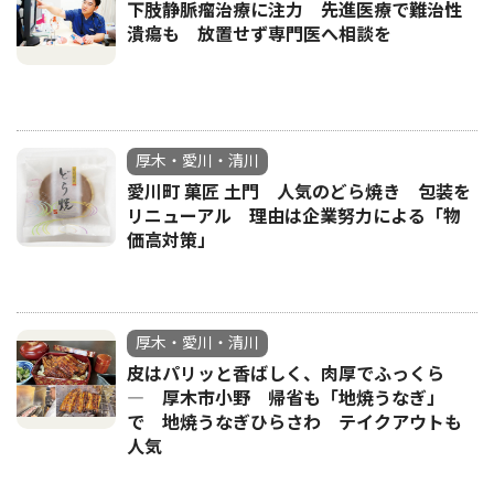
下肢静脈瘤治療に注力 先進医療で難治性
潰瘍も 放置せず専門医へ相談を
厚木・愛川・清川
愛川町 菓匠 土門 人気のどら焼き 包装を
リニューアル 理由は企業努力による「物
価高対策」
厚木・愛川・清川
皮はパリッと香ばしく、肉厚でふっくら
― 厚木市小野 帰省も「地焼うなぎ」
で 地焼うなぎひらさわ テイクアウトも
人気