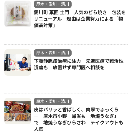
厚木・愛川・清川
愛川町 菓匠 土門 人気のどら焼き 包装を
リニューアル 理由は企業努力による「物
価高対策」
厚木・愛川・清川
下肢静脈瘤治療に注力 先進医療で難治性
潰瘍も 放置せず専門医へ相談を
厚木・愛川・清川
皮はパリッと香ばしく、肉厚でふっくら
― 厚木市小野 帰省も「地焼うなぎ」
で 地焼うなぎひらさわ テイクアウトも
人気