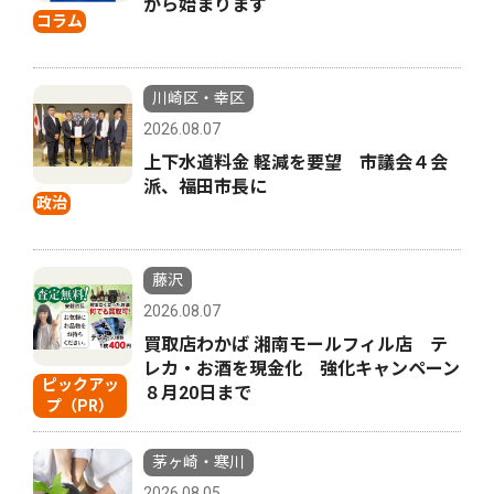
から始まります
コラム
川崎区・幸区
2026.08.07
上下水道料金 軽減を要望 市議会４会
派、福田市長に
政治
藤沢
2026.08.07
買取店わかば 湘南モールフィル店 テ
レカ・お酒を現金化 強化キャンペーン
ピックアッ
８月20日まで
プ（PR）
茅ヶ崎・寒川
2026.08.05