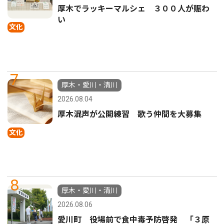
厚木でラッキーマルシェ ３００人が賑わ
い
文化
7
厚木・愛川・清川
2026.08.04
厚木混声が公開練習 歌う仲間を大募集
文化
8
厚木・愛川・清川
2026.08.06
愛川町 役場前で食中毒予防啓発 「３原