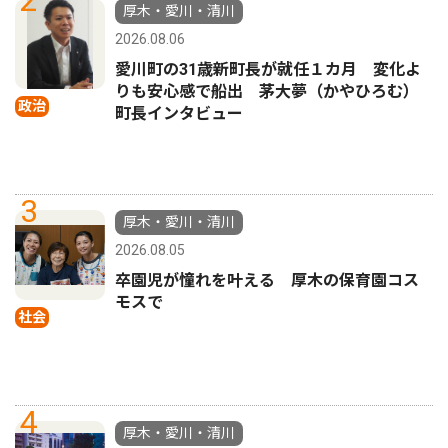
2
厚木・愛川・清川
2026.08.06
愛川町の31歳新町長が就任１カ月 変化よ
りも安心感で船出 茅大夢（かやひろむ）
政治
町長インタビュー
3
厚木・愛川・清川
2026.08.05
卒園児が憧れを叶える 厚木の保育園コス
モスで
社会
4
厚木・愛川・清川