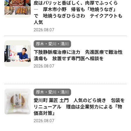
皮はパリッと香ばしく、肉厚でふっくら
― 厚木市小野 帰省も「地焼うなぎ」
で 地焼うなぎひらさわ テイクアウトも
人気
2026.08.07
厚木・愛川・清川
下肢静脈瘤治療に注力 先進医療で難治性
潰瘍も 放置せず専門医へ相談を
2026.08.07
厚木・愛川・清川
愛川町 菓匠 土門 人気のどら焼き 包装を
リニューアル 理由は企業努力による「物
価高対策」
2026.08.07