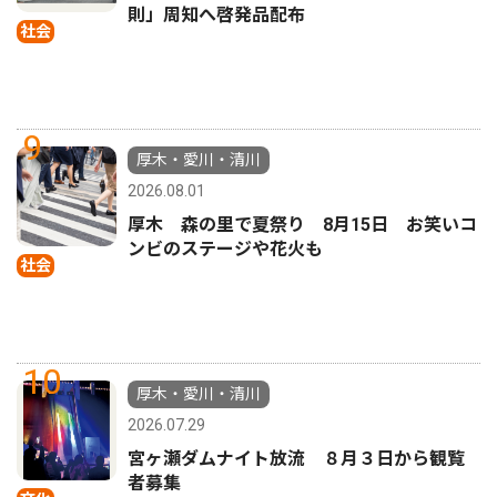
則」周知へ啓発品配布
社会
9
厚木・愛川・清川
2026.08.01
厚木 森の里で夏祭り 8月15日 お笑いコ
ンビのステージや花火も
社会
10
厚木・愛川・清川
2026.07.29
宮ヶ瀬ダムナイト放流 ８月３日から観覧
者募集