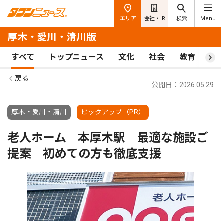
エリア
会社・IR
検索
Menu
厚木・愛川・清川版
すべて
トップニュース
文化
社会
教育
ス
戻る
公開日：2026.05.29
厚木・愛川・清川
ピックアップ（PR）
老人ホーム 本厚木駅 最適な施設ご
提案 初めての方も徹底支援