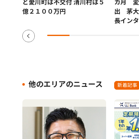
と愛川町は不交付 清川村は５
カ月 変
億２１００万円
出 茅大
長インタ
他のエリアのニュース
新着記事