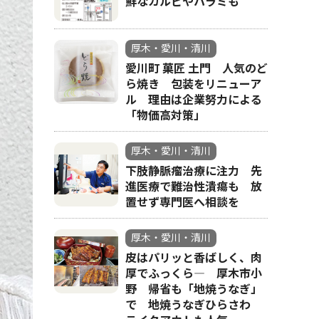
鮮なカルビやハラミも
厚木・愛川・清川
愛川町 菓匠 土門 人気のど
ら焼き 包装をリニューア
ル 理由は企業努力による
「物価高対策」
厚木・愛川・清川
下肢静脈瘤治療に注力 先
進医療で難治性潰瘍も 放
置せず専門医へ相談を
厚木・愛川・清川
皮はパリッと香ばしく、肉
厚でふっくら― 厚木市小
野 帰省も「地焼うなぎ」
で 地焼うなぎひらさわ