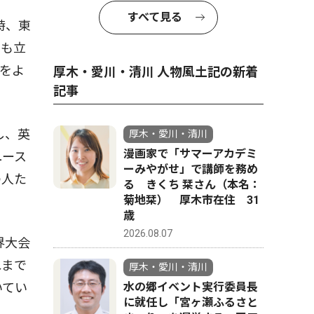
すべて見る
時、東
ても立
をよ
厚木・愛川・清川 人物風土記の新着
記事
し、英
厚木・愛川・清川
漫画家で「サマーアカデミ
ユース
ーみやがせ」で講師を務め
の人た
る きくち 栞さん（本名：
菊地栞） 厚木市在住 31
歳
2026.08.07
界大会
れまで
厚木・愛川・清川
水の郷イベント実行委員長
いてい
に就任し「宮ヶ瀬ふるさと