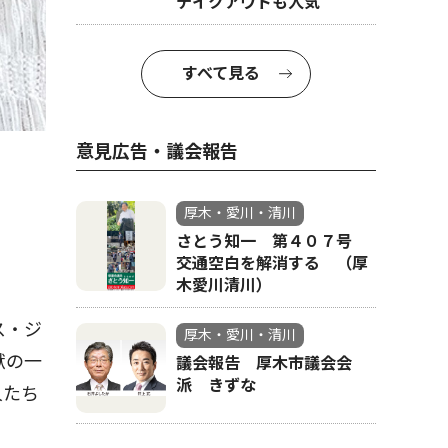
テイクアウトも人気
すべて見る
意見広告・議会報告
厚木・愛川・清川
さとう知一 第４０７号
交通空白を解消する （厚
木愛川清川）
ス・ジ
厚木・愛川・清川
献の一
議会報告 厚木市議会会
派 きずな
人たち