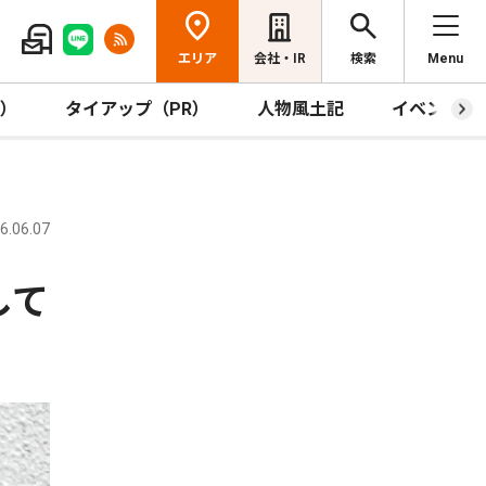
エリア
会社・IR
検索
Menu
R）
タイアップ（PR）
人物風土記
イベント
.06.07
して