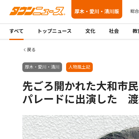
厚木・愛川・清川版
総合
すべて
トップニュース
文化
社会
教
戻る
厚木・愛川・清川
人物風土記
先ごろ開かれた大和市民
パレードに出演した 渡