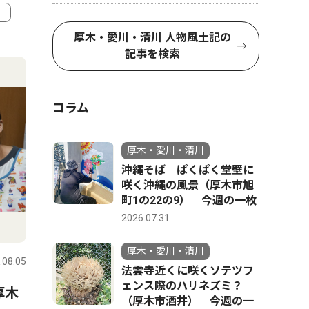
厚木・愛川・清川 人物風土記の
4
5
記事を検索
コラム
厚木・愛川・清川
沖縄そば ぱくぱく堂壁に
咲く沖縄の風景（厚木市旭
町1の22の9） 今週の一枚
2026.07.31
文化
文化
厚木・愛川・清川
.08.05
厚木・愛川・清川
2026.08.05
厚木・愛川
法雲寺近くに咲くソテツフ
ェンス際のハリネズミ？
厚木
真夏の夜ジャズを満喫 厚木
「森の妖
（厚木市酒井） 今週の一