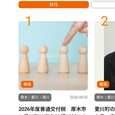
前日
1
2
政治
政治
6.07.29
厚木・愛川・清川
2026.08.05
厚木・愛川
８月
2026年度普通交付税 厚木市
愛川町の