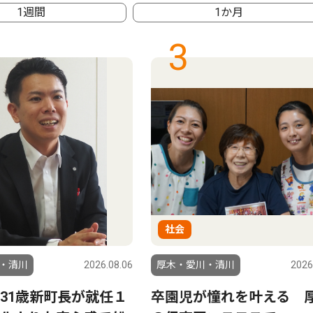
1週間
1か月
3
社会
・清川
2026.08.06
厚木・愛川・清川
2026
31歳新町長が就任１
卒園児が憧れを叶える 