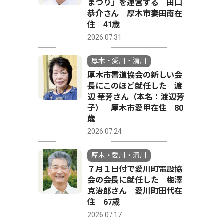
まつり」を運営する 田口
恭介さん 厚木市妻田南在
住 41歳
2026.07.31
厚木・愛川・清川
厚木市書道協会の新しい会
長にこのほど就任した 渡
辺 華芳さん（本名：渡辺芳
子） 厚木市愛甲在住 80
歳
2026.07.24
厚木・愛川・清川
７月１日付で愛川町電設協
会の会長に就任した 梅澤
克治郎さん 愛川町田代在
住 67歳
2026.07.17