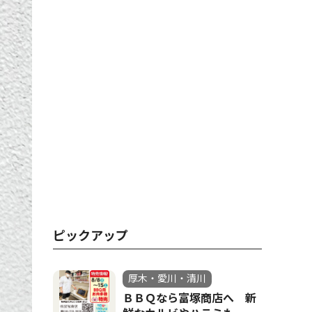
ピックアップ
厚木・愛川・清川
ＢＢＱなら富塚商店へ 新