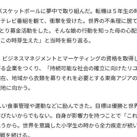
バスケットボールに夢中で取り組んだ。転機は５年生の
るテレビ番組を観て、衝撃を受けた。世界の不条理に居
とり募金活動をした。そんな娘の行動を知った母の心配
がこの時芽生えた」と当時を振り返る。
。ビジネスマネジメントとマーケティングの資格を取得
がる企業をつくり、「持続可能な社会の確立に向けたリ
現在、地域から衣類を募りそれを必要とする東南アジア
現地に向かう。
しい食事管理や運動などに励んできた。目標は優勝と世
浴びたいからでもない。自身が影響力を持つことで「こ
思うから。世界を意識した小学生の時から全力疾走が続
挑戦を続ける。