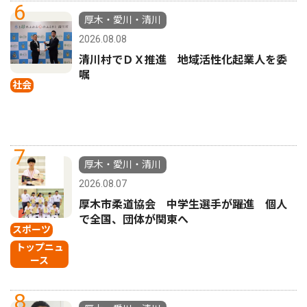
6
厚木・愛川・清川
2026.08.08
清川村でＤＸ推進 地域活性化起業人を委
嘱
社会
7
厚木・愛川・清川
2026.08.07
厚木市柔道協会 中学生選手が躍進 個人
で全国、団体が関東へ
スポーツ
トップニュ
ース
8