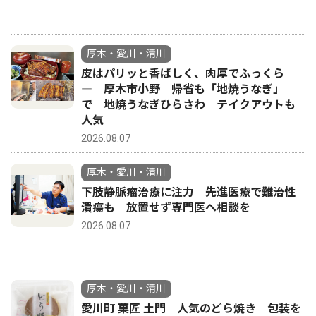
厚木・愛川・清川
皮はパリッと香ばしく、肉厚でふっくら
― 厚木市小野 帰省も「地焼うなぎ」
で 地焼うなぎひらさわ テイクアウトも
人気
2026.08.07
厚木・愛川・清川
下肢静脈瘤治療に注力 先進医療で難治性
潰瘍も 放置せず専門医へ相談を
2026.08.07
厚木・愛川・清川
愛川町 菓匠 土門 人気のどら焼き 包装を