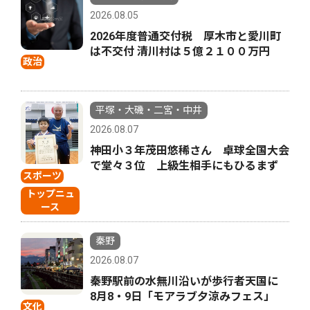
2026.08.05
2026年度普通交付税 厚木市と愛川町
は不交付 清川村は５億２１００万円
政治
平塚・大磯・二宮・中井
2026.08.07
神田小３年茂田悠稀さん 卓球全国大会
で堂々３位 上級生相手にもひるまず
スポーツ
トップニュ
ース
秦野
2026.08.07
秦野駅前の水無川沿いが歩行者天国に
8月8・9日「モアラブ夕涼みフェス」
文化