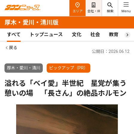
エリア
会社・IR
検索
Menu
厚木・愛川・清川版
すべて
トップニュース
文化
社会
教育
ス
戻る
公開日：2026.06.12
厚木・愛川・清川
ピックアップ（PR）
溢れる「ベイ愛」半世紀 星党が集う
憩いの場 「長さん」の絶品ホルモン