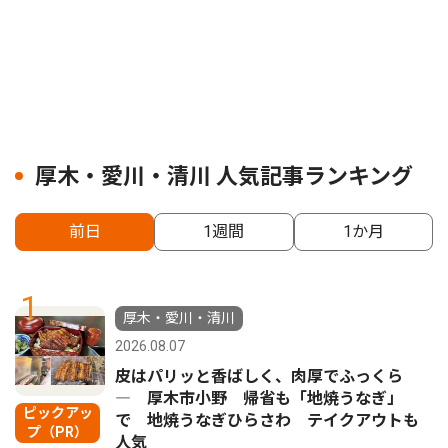
厚木・愛川・清川 人気記事ランキング
前日
1週間
1か月
1
厚木・愛川・清川
2026.08.07
皮はパリッと香ばしく、肉厚でふっくら
― 厚木市小野 帰省も「地焼うなぎ」
ピックアッ
で 地焼うなぎひらさわ テイクアウトも
プ（PR）
人気