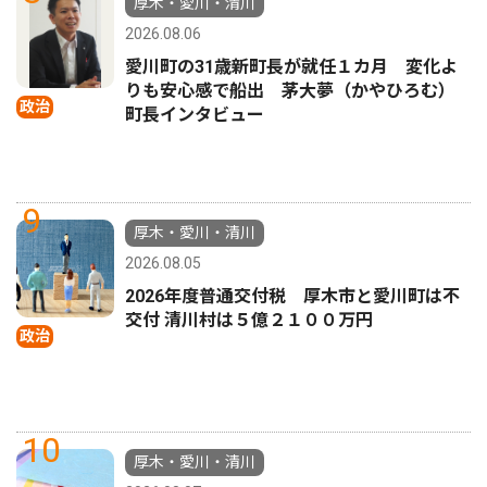
厚木・愛川・清川
2026.08.06
愛川町の31歳新町長が就任１カ月 変化よ
りも安心感で船出 茅大夢（かやひろむ）
政治
町長インタビュー
9
厚木・愛川・清川
2026.08.05
2026年度普通交付税 厚木市と愛川町は不
交付 清川村は５億２１００万円
政治
10
厚木・愛川・清川