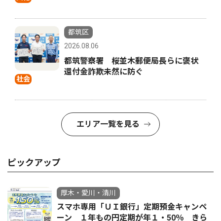
都筑区
2026.08.06
都筑警察署 桜並木郵便局長らに褒状
還付金詐欺未然に防ぐ
社会
エリア一覧を見る
ピックアップ
厚木・愛川・清川
スマホ専用「ＵＩ銀行」定期預金キャンペ
ーン １年もの円定期が年１・50％ きら