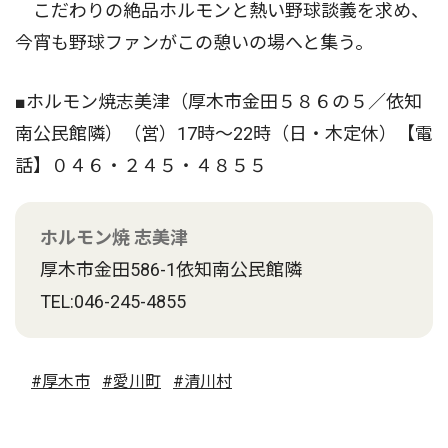
こだわりの絶品ホルモンと熱い野球談義を求め、
今宵も野球ファンがこの憩いの場へと集う。
■ホルモン焼志美津（厚木市金田５８６の５／依知
南公民館隣）（営）17時〜22時（日・木定休）【電
話】０４６・２４５・４８５５
ホルモン焼 志美津
厚木市金田586-1依知南公民館隣
TEL:046-245-4855
#厚木市
#愛川町
#清川村