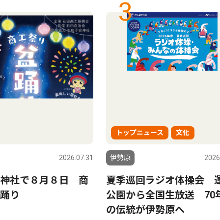
3
トップニュース
文化
2026.07.31
伊勢原
2026
神社で８月８日 商
夏季巡回ラジオ体操会 
踊り
公園から全国生放送 70
の伝統が伊勢原へ