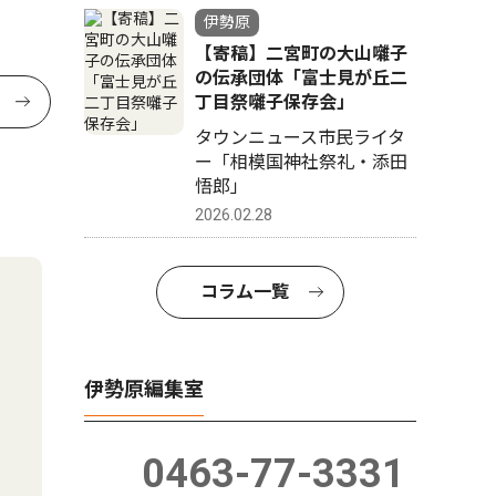
伊勢原
【寄稿】二宮町の大山囃子
の伝承団体「富士見が丘二
丁目祭囃子保存会」
タウンニュース市民ライタ
ー「相模国神社祭礼・添田
悟郎」
2026.02.28
コラム一覧
伊勢原編集室
0463-77-3331