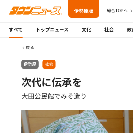
伊勢原版
総合TOPへ
すべて
トップニュース
文化
社会
教
戻る
伊勢原
社会
次代に伝承を
大田公民館でみそ造り