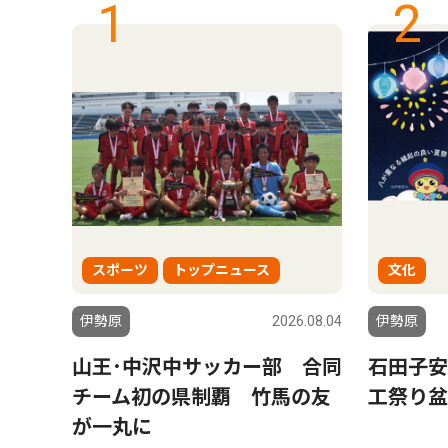
1
2
スポーツ
トップニュース
文化
6.07.03
伊勢原
2026.08.04
伊勢原
端末
山王･中沢中サッカー部 合同
石田子安
動に
チーム初の県制覇 竹馬の友
工祭り盆
が一丸に