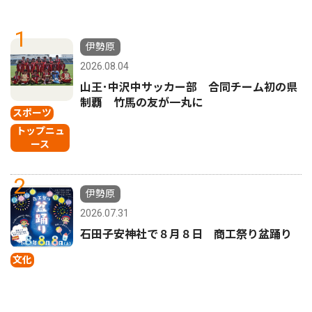
1
伊勢原
2026.08.04
山王･中沢中サッカー部 合同チーム初の県
制覇 竹馬の友が一丸に
スポーツ
トップニュ
ース
2
伊勢原
2026.07.31
石田子安神社で８月８日 商工祭り盆踊り
文化