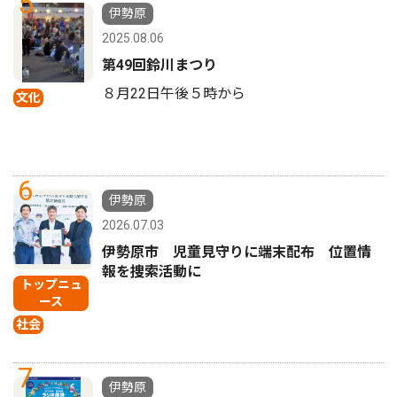
5
伊勢原
2025.08.06
第49回鈴川まつり
８月22日午後５時から
文化
6
伊勢原
2026.07.03
伊勢原市 児童見守りに端末配布 位置情
報を捜索活動に
トップニュ
ース
社会
7
伊勢原