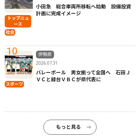
小田急 総合車両所移転へ始動 設備投資
計画に完成イメージ
トップニュ
ース
社会
10
伊勢原
2026.07.31
バレーボール 男女揃って全国へ 石田Ｊ
ＶＣと緑台ＶＢＣが県代表に
スポーツ
もっと見る