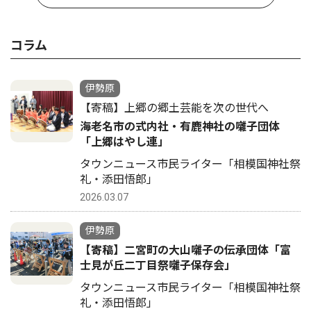
コラム
伊勢原
【寄稿】上郷の郷土芸能を次の世代へ
海老名市の式内社・有鹿神社の囃子団体
「上郷はやし連」
タウンニュース市民ライター「相模国神社祭
礼・添田悟郎」
2026.03.07
伊勢原
【寄稿】二宮町の大山囃子の伝承団体「富
士見が丘二丁目祭囃子保存会」
タウンニュース市民ライター「相模国神社祭
礼・添田悟郎」