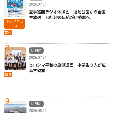
2026.07.31
夏季巡回ラジオ体操会 運動公園から全国
生放送 70年超の伝統が伊勢原へ
トップニュ
ース
文化
8
伊勢原
2026.07.31
ヒロシマ平和の旅派遣団 中学生８人が広
島学習旅
教育
9
伊勢原
2026.05.29