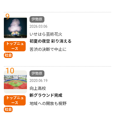
9
伊勢原
2026.03.06
いせはら芸術花火
初夏の夜空 彩り消える
トップニュ
ース
苦渋の決断で中止に
社会
10
伊勢原
2020.06.19
向上高校
新グラウンド完成
トップニュ
ース
地域への開放も視野
社会