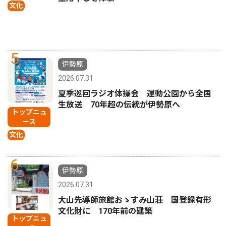
文化
5
伊勢原
2026.07.31
夏季巡回ラジオ体操会 運動公園から全国
生放送 70年超の伝統が伊勢原へ
トップニュ
ース
文化
6
伊勢原
2026.07.31
大山先導師旅館おゝすみ山荘 国登録有形
文化財に 170年前の建築
トップニュ