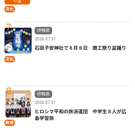
ース
文化
7
伊勢原
2026.07.31
石田子安神社で８月８日 商工祭り盆踊り
文化
8
伊勢原
2026.07.31
ヒロシマ平和の旅派遣団 中学生８人が広
島学習旅
教育