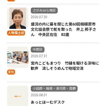
さがみはら南区
2026.07.30
盛況の内に幕を閉じた第60回相模原市
文化協会祭で舵を取った 井上 邦子さ
人物風土記
ん 中央区在住 82歳
中原区
2026.07.31
宮内こどもまつり 竹樋を駆ける涼味に
歓声 流しそうめんで地域交流
文化
小田原・箱根・湯河原・真鶴
2026.08.01
あっとほーむデスク