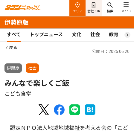
エリア
会社・IR
検索
Menu
伊勢原版
すべて
トップニュース
文化
社会
教育
ス
戻る
公開日：2025.06.20
伊勢原
社会
みんなで楽しくご飯
こども食堂
認定ＮＰＯ法人地域地域福祉を考える会の「こど