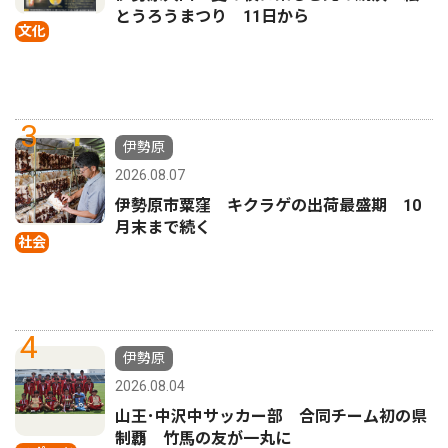
とうろうまつり 11日から
文化
3
伊勢原
2026.08.07
伊勢原市粟窪 キクラゲの出荷最盛期 10
月末まで続く
社会
4
伊勢原
2026.08.04
山王･中沢中サッカー部 合同チーム初の県
制覇 竹馬の友が一丸に