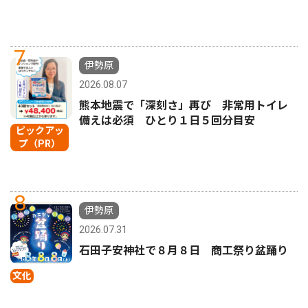
7
伊勢原
2026.08.07
熊本地震で「深刻さ」再び 非常用トイレ
備えは必須 ひとり１日５回分目安
ピックアッ
プ（PR）
8
伊勢原
2026.07.31
石田子安神社で８月８日 商工祭り盆踊り
文化