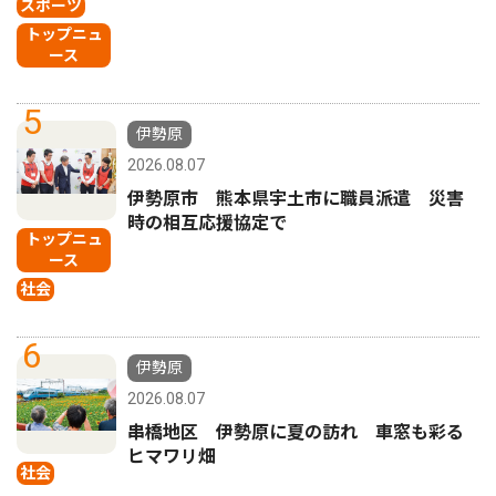
スポーツ
トップニュ
ース
5
伊勢原
2026.08.07
伊勢原市 熊本県宇土市に職員派遣 災害
時の相互応援協定で
トップニュ
ース
社会
6
伊勢原
2026.08.07
串橋地区 伊勢原に夏の訪れ 車窓も彩る
ヒマワリ畑
社会