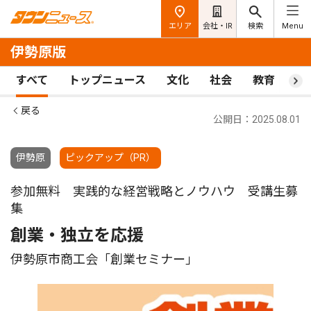
エリア
会社・IR
検索
Menu
伊勢原版
すべて
トップニュース
文化
社会
教育
ス
戻る
公開日：2025.08.01
伊勢原
ピックアップ（PR）
参加無料 実践的な経営戦略とノウハウ 受講生募
集
創業・独立を応援
伊勢原市商工会「創業セミナー｣