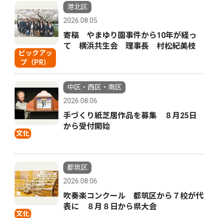
港北区
2026.08.05
寄稿 やまゆり園事件から10年が経っ
て 横浜共生会 理事長 村松紀美枝
ピックアッ
プ（PR）
中区・西区・南区
2026.08.06
手づくり紙芝居作品を募集 ８月25日
から受付開始
文化
都筑区
2026.08.06
吹奏楽コンクール 都筑区から７校が代
表に ８月８日から県大会
文化