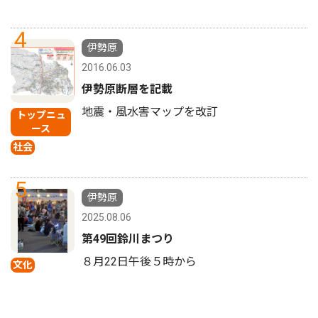
4
伊勢原
2016.06.03
伊勢原断層を記載
地震・風水害マップを改訂
トップニュ
ース
社会
5
伊勢原
2025.08.06
第49回鈴川まつり
８月22日午後５時から
文化