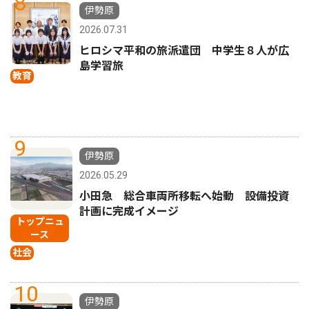
8
伊勢原
2026.07.31
ヒロシマ平和の旅派遣団 中学生８人が広
島学習旅
教育
9
伊勢原
2026.05.29
小田急 総合車両所移転へ始動 設備投資
計画に完成イメージ
トップニュ
ース
社会
10
伊勢原