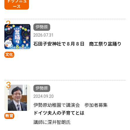
トップニュ
ース
2
伊勢原
2026.07.31
石田子安神社で８月８日 商工祭り盆踊り
文化
3
伊勢原
2024.09.20
伊勢原幼稚園で講演会 参加者募集
ドイツ夫人の子育てとは
教育
講師に深井智朗氏