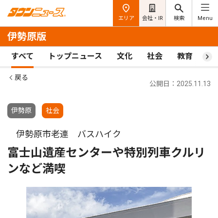
エリア
会社・IR
検索
Menu
伊勢原版
すべて
トップニュース
文化
社会
教育
ス
戻る
公開日：2025.11.13
伊勢原
社会
伊勢原市老連 バスハイク
富士山遺産センターや特別列車クルリ
ンなど満喫