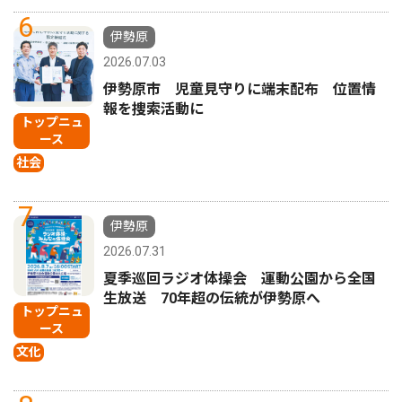
6
伊勢原
2026.07.03
伊勢原市 児童見守りに端末配布 位置情
報を捜索活動に
トップニュ
ース
社会
7
伊勢原
2026.07.31
夏季巡回ラジオ体操会 運動公園から全国
生放送 70年超の伝統が伊勢原へ
トップニュ
ース
文化