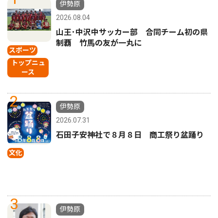
伊勢原
2026.08.04
山王･中沢中サッカー部 合同チーム初の県
制覇 竹馬の友が一丸に
スポーツ
トップニュ
ース
2
伊勢原
2026.07.31
石田子安神社で８月８日 商工祭り盆踊り
文化
3
伊勢原