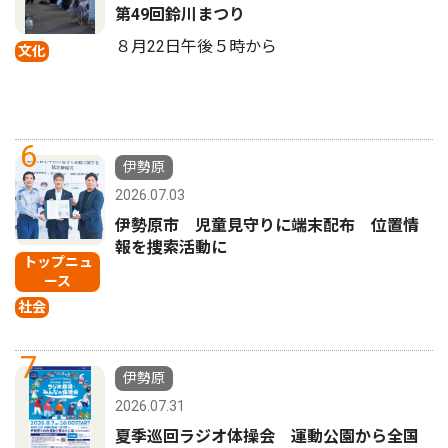
第49回鈴川まつり
８月22日午後５時から
文化
6
伊勢原
2026.07.03
伊勢原市 児童見守りに端末配布 位置情
報を捜索活動に
トップニュ
ース
社会
7
伊勢原
2026.07.31
夏季巡回ラジオ体操会 運動公園から全国