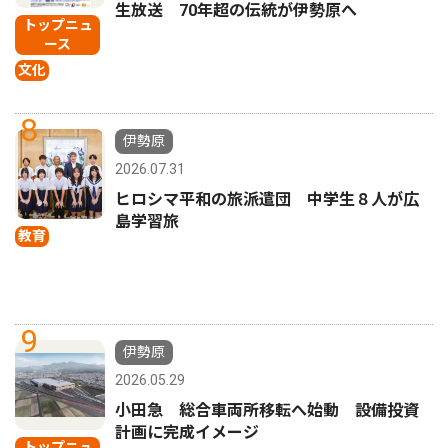
生放送 70年超の伝統が伊勢原へ
トップニュ
ース
文化
8
伊勢原
2026.07.31
ヒロシマ平和の旅派遣団 中学生８人が広
島学習旅
教育
9
伊勢原
2026.05.29
小田急 総合車両所移転へ始動 設備投資
計画に完成イメージ
トップニュ