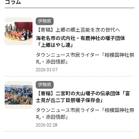
コラム
伊勢原
【寄稿】上郷の郷土芸能を次の世代へ
海老名市の式内社・有鹿神社の囃子団体
「上郷はやし連」
タウンニュース市民ライター「相模国神社祭
礼・添田悟郎」
2026.03.07
伊勢原
【寄稿】二宮町の大山囃子の伝承団体「富
士見が丘二丁目祭囃子保存会」
タウンニュース市民ライター「相模国神社祭
礼・添田悟郎」
2026.02.28