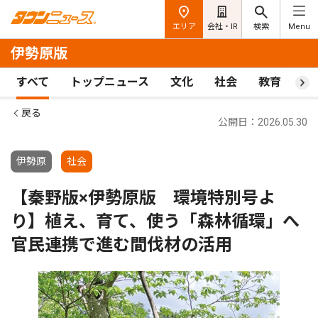
エリア
会社・IR
検索
Menu
伊勢原版
すべて
トップニュース
文化
社会
教育
ス
戻る
公開日：2026.05.30
伊勢原
社会
【秦野版×伊勢原版 環境特別号よ
り】植え、育て、使う「森林循環」へ
官民連携で進む間伐材の活用