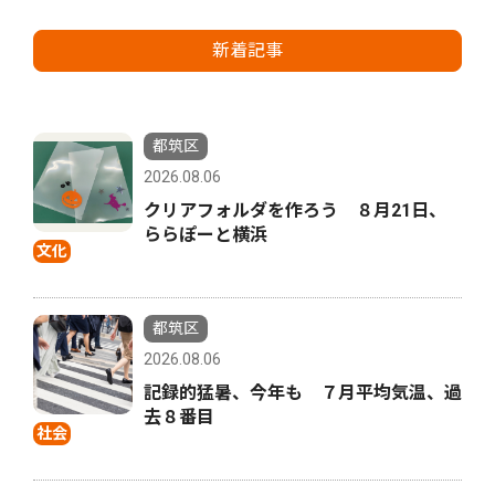
新着記事
都筑区
2026.08.06
クリアフォルダを作ろう ８月21日、
ららぽーと横浜
文化
都筑区
2026.08.06
記録的猛暑、今年も ７月平均気温、過
去８番目
社会