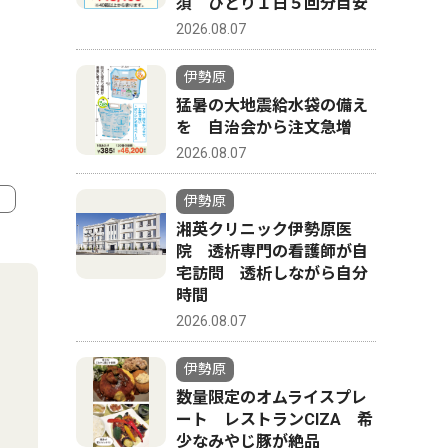
須 ひとり１日５回分目安
2026.08.07
伊勢原
猛暑の大地震給水袋の備え
を 自治会から注文急増
2026.08.07
伊勢原
湘英クリニック伊勢原医
4
5
院 透析専門の看護師が自
宅訪問 透析しながら自分
時間
2026.08.07
伊勢原
数量限定のオムライスプレ
ート レストランCIZA 希
少なみやじ豚が絶品