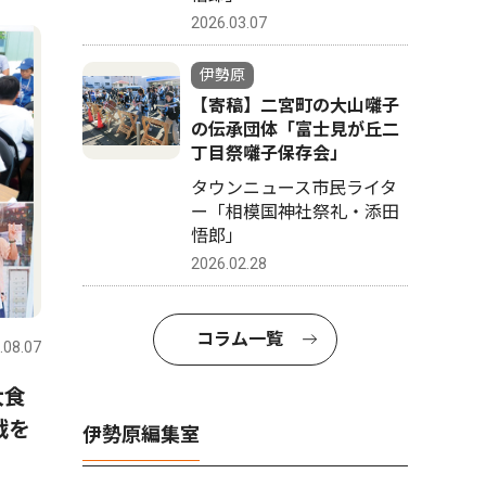
2026.03.07
伊勢原
【寄稿】二宮町の大山囃子
の伝承団体「富士見が丘二
丁目祭囃子保存会」
タウンニュース市民ライタ
ー「相模国神社祭礼・添田
悟郎」
2026.02.28
コラム一覧
.08.07
大食
戦を
伊勢原編集室