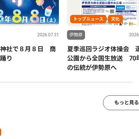
トップニュース
文化
2026.07.31
伊勢原
2026
神社で８月８日 商
夏季巡回ラジオ体操会 
踊り
公園から全国生放送 70
の伝統が伊勢原へ
もっと見る