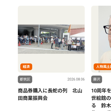
経済
人物風土
都筑区
2026.08.06
藤沢
商品券購入に長蛇の列 北山
10周年
田商業振興会
世絵館の
る 鈴木