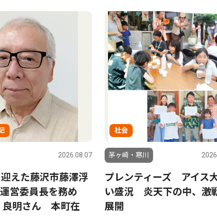
記
社会
2026.08.07
茅ヶ崎・寒川
2026
を迎えた藤沢市藤澤浮
プレンティーズ アイス
運営委員長を務め
い盛況 炎天下の中、激
 良明さん 本町在
展開