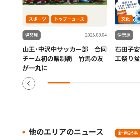
スポーツ
トップニュース
文化
6.07.03
伊勢原
2026.08.04
伊勢原
端末
山王･中沢中サッカー部 合同
石田子安
動に
チーム初の県制覇 竹馬の友
工祭り盆
が一丸に
他のエリアのニュース
新着記事