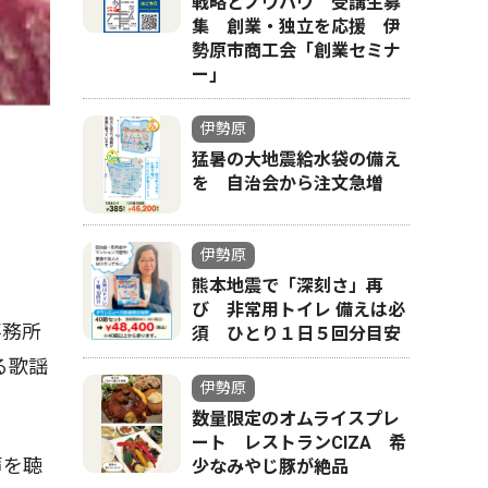
戦略とノウハウ 受講生募
集 創業・独立を応援 伊
勢原市商工会「創業セミナ
ー｣
伊勢原
猛暑の大地震給水袋の備え
を 自治会から注文急増
伊勢原
熊本地震で「深刻さ」再
び 非常用トイレ 備えは必
事務所
須 ひとり１日５回分目安
る歌謡
伊勢原
数量限定のオムライスプレ
ート レストランCIZA 希
声を聴
少なみやじ豚が絶品