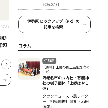
2026.07.31
教育
スポーツ
伊勢原 ピックアップ（PR）の
記事を検索
.07.31
伊勢原
2024.09.20
伊勢原
伊勢原幼稚園で講演会 参加者募集
運動
バレーボ
ドイツ夫人の子育てとは
年超
国へ 石
コラム
Ｃが県代
講師に深井智朗氏
伊勢原
【寄稿】上郷の郷土芸能を次の
世代へ
海老名市の式内社・有鹿神
社の囃子団体「上郷はやし
連」
タウンニュース市民ライタ
ー「相模国神社祭礼・添田
悟郎」