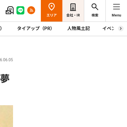
エリア
会社・IR
検索
Menu
R）
タイアップ（PR）
人物風土記
イベント
.06.05
 夢