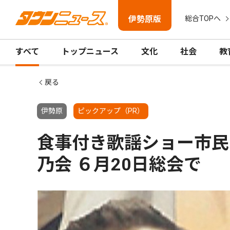
伊勢原版
総合TOPへ
すべて
トップニュース
文化
社会
教
戻る
伊勢原
ピックアップ（PR）
食事付き歌謡ショー市民
乃会 ６月20日総会で