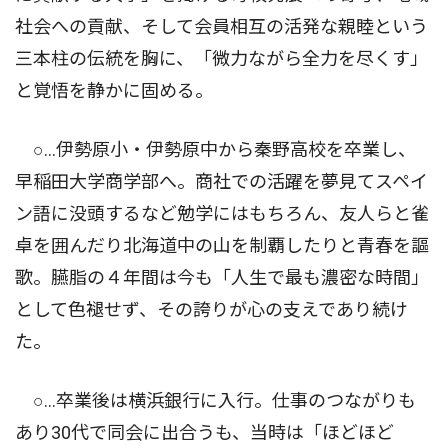
社会への貢献、そして会員相互の活発な親睦という
三本柱の伝統を胸に、「微力ながら全力を尽くす」
と覚悟を静かに固める。
○…伊勢原小・伊勢原中から秦野高校を卒業し、
早稲田大学商学部へ。商社での活躍を夢見てスペイ
ン語に没頭するなど勉学にはもちろん、友人らと雀
卓を囲んだり北海道中の山を制覇したりと青春を謳
歌。臙脂の４年間は今も「人生で最も濃密な時間」
として色褪せず、その誇りが心の支えであり続け
た。
○…卒業後は横浜銀行に入行。仕事のつながりも
あり30代で同会に出合うも、当時は「ほどほど