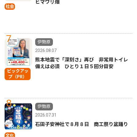
ヒマワリ畑
社会
7
伊勢原
2026.08.07
熊本地震で「深刻さ」再び 非常用トイレ
備えは必須 ひとり１日５回分目安
ピックアッ
プ（PR）
8
伊勢原
2026.07.31
石田子安神社で８月８日 商工祭り盆踊り
文化