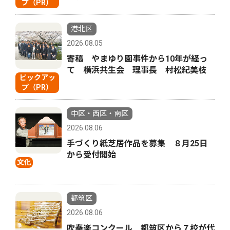
プ（PR）
港北区
2026.08.05
寄稿 やまゆり園事件から10年が経っ
て 横浜共生会 理事長 村松紀美枝
ピックアッ
プ（PR）
中区・西区・南区
2026.08.06
手づくり紙芝居作品を募集 ８月25日
から受付開始
文化
都筑区
2026.08.06
吹奏楽コンクール 都筑区から７校が代