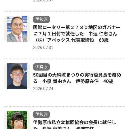
伊勢原
国際ロータリー第２７８０地区のガバナー
に７月１日付で就任した 中込 仁志さん
（株）アペックス 代表取締役 63歳
2026.07.31
伊勢原
50回目の大納涼まつりの実行委員長を務め
る 小泉 貴由さん 伊勢原在住 40歳
2026.07.24
伊勢原
伊勢原市私立幼稚園協会の会長に就任し
た 長塚 恵美さん 池端在住