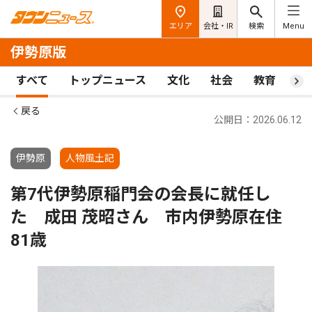
エリア
会社・IR
検索
Menu
伊勢原版
すべて
トップニュース
文化
社会
教育
ス
戻る
公開日：2026.06.12
伊勢原
人物風土記
第7代伊勢原稲門会の会長に就任し
た 成田 茂昭さん 市内伊勢原在住
81歳