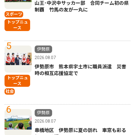
山王･中沢中サッカー部 合同チーム初の県
制覇 竹馬の友が一丸に
スポーツ
トップニュ
ース
5
伊勢原
2026.08.07
伊勢原市 熊本県宇土市に職員派遣 災害
時の相互応援協定で
トップニュ
ース
社会
6
伊勢原
2026.08.07
串橋地区 伊勢原に夏の訪れ 車窓も彩る