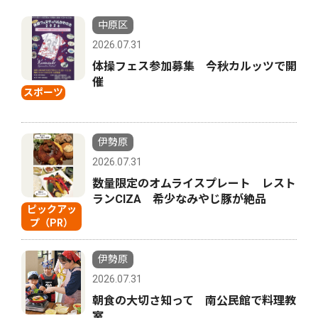
中原区
2026.07.31
体操フェス参加募集 今秋カルッツで開
催
スポーツ
伊勢原
2026.07.31
数量限定のオムライスプレート レスト
ランCIZA 希少なみやじ豚が絶品
ピックアッ
プ（PR）
伊勢原
2026.07.31
朝食の大切さ知って 南公民館で料理教
室