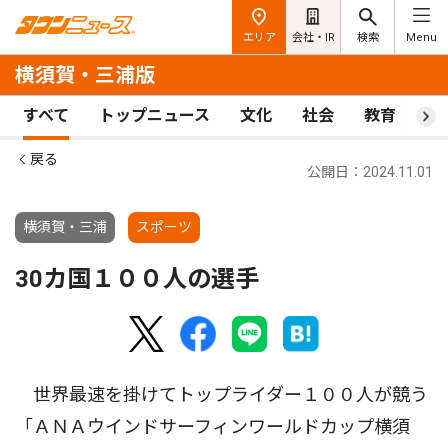
エリア
会社・IR
検索
Menu
横須賀・三浦版
すべて
トップニュース
文化
社会
教育
ス
戻る
公開日：2024.11.01
横須賀・三浦
スポーツ
30カ国１００人の選手
世界最速を掛けてトップライダー１００人が競う
「ＡＮＡウインドサーフィンワールドカップ横須