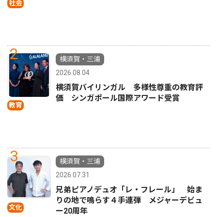
社会
2
横須賀・三浦
2026.08.04
横須賀バイリンガル 多様性尊重の教育評
価 シンガポール国際アワード受賞
教育
3
横須賀・三浦
2026.07.31
兄弟ピアノデュオ「レ・フレール」 始ま
りの地で鳴らす４手連弾 メジャーデビュ
文化
ー20周年