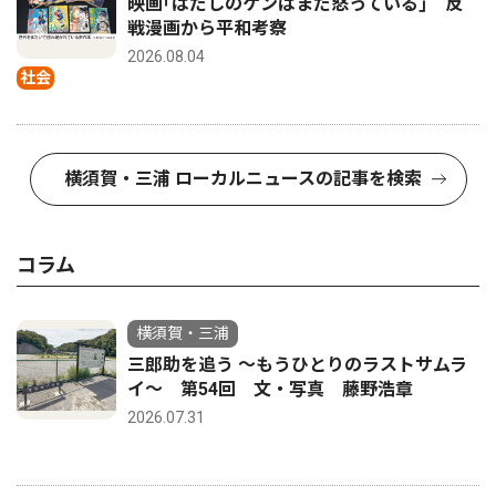
映画｢はだしのゲンはまだ怒っている｣ 反
戦漫画から平和考察
2026.08.04
社会
横須賀・三浦 ローカルニュースの記事を検索
コラム
横須賀・三浦
三郎助を追う 〜もうひとりのラストサムラ
イ〜 第54回 文・写真 藤野浩章
2026.07.31