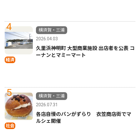
4
横須賀・三浦
2026.04.03
久里浜神明町 大型商業施設 出店者を公表 コ
ーナンとマミーマート
経済
5
横須賀・三浦
2026.07.31
各店自慢のパンがずらり 衣笠商店街でマ
ルシェ開催
社会