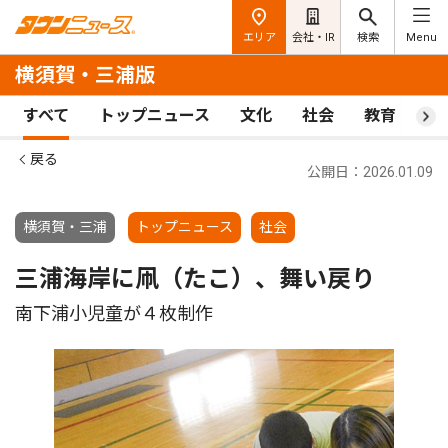
エリア
会社・IR
検索
Menu
横須賀・三浦版
すべて
トップニュース
文化
社会
教育
ス
戻る
公開日：2026.01.09
横須賀・三浦
トップニュース
社会
三浦海岸に凧（たこ）、舞い戻り
南下浦小児童が４枚制作