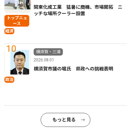
関東化成工業 猛暑に商機、市場開拓 ニ
ッチな場所クーラー設置
トップニュ
ース
経済
10
横須賀・三浦
2026.08.01
横須賀市議の堀氏 県政への挑戦表明
政治
もっと見る