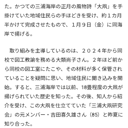
た。かつての三浦海岸の正月の風物詩「大凧」を手
掛けていた地域住民らの手ほどきを受け、約１カ月
半かけて完成させたもので、１月９日（金）に同海
岸で揚げる。
取り組みを主導しているのは、２０２４年から同
校で図工教諭を務める大類尚子さん。２年ほど前か
ら同校の図工室にたこや、その材料が多く保管され
ていることを疑問に思い、地域住民に聞き込みを開
始。すると、三浦海岸では以前、18畳程度の大凧が
揚げられていた歴史を知った。その後、知人から紹
介を受け、この大凧を仕立てていた「三浦大凧研究
会」の元メンバー・吉田喜久雄さん（85）と昨夏に
知り合った。