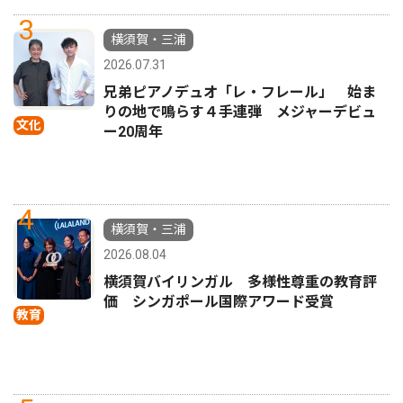
3
横須賀・三浦
2026.07.31
兄弟ピアノデュオ「レ・フレール」 始ま
りの地で鳴らす４手連弾 メジャーデビュ
文化
ー20周年
4
横須賀・三浦
2026.08.04
横須賀バイリンガル 多様性尊重の教育評
価 シンガポール国際アワード受賞
教育