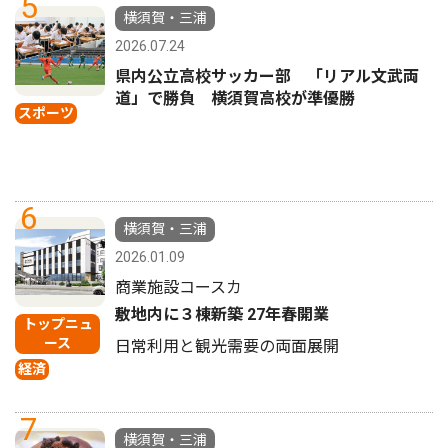
5
横須賀・三浦
2026.07.24
県内公立高校サッカー部 「リアル文武両
道」で勝負 横須賀高校が準優勝
スポーツ
6
横須賀・三浦
2026.01.09
商業施設コースカ
敷地内に３棟新築 27年春開業
トップニュ
ース
日常利用と観光需要の両面展開
経済
7
横須賀・三浦