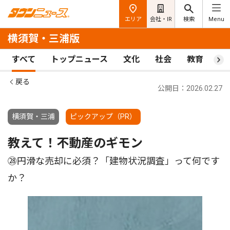
エリア
会社・IR
検索
Menu
横須賀・三浦版
すべて
トップニュース
文化
社会
教育
ス
戻る
公開日：2026.02.27
横須賀・三浦
ピックアップ（PR）
教えて！不動産のギモン
㉘円滑な売却に必須？「建物状況調査」って何です
か？