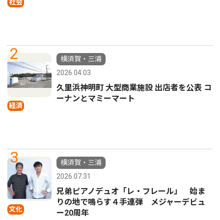
社会
2
横須賀・三浦
2026.04.03
久里浜神明町 大型商業施設 出店者を公表 コ
ーナンとマミーマート
経済
3
横須賀・三浦
2026.07.31
兄弟ピアノデュオ「レ・フレール」 始ま
りの地で鳴らす４手連弾 メジャーデビュ
文化
ー20周年