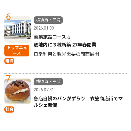
6
横須賀・三浦
2026.01.09
商業施設コースカ
敷地内に３棟新築 27年春開業
トップニュ
ース
日常利用と観光需要の両面展開
経済
7
横須賀・三浦
2026.07.31
各店自慢のパンがずらり 衣笠商店街でマ
ルシェ開催
社会