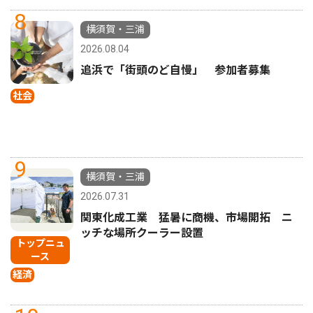
8
横須賀・三浦
2026.08.04
追浜で「街頭のど自慢」 参加者募集
社会
9
横須賀・三浦
2026.07.31
関東化成工業 猛暑に商機、市場開拓 ニ
ッチな場所クーラー設置
トップニュ
ース
経済