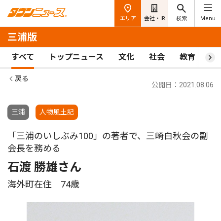
エリア
会社・IR
検索
Menu
三浦版
すべて
トップニュース
文化
社会
教育
ス
戻る
公開日：2021.08.06
三浦
人物風土記
「三浦のいしぶみ100」の著者で、三崎白秋会の副
会長を務める
石渡 勝雄さん
海外町在住 74歳