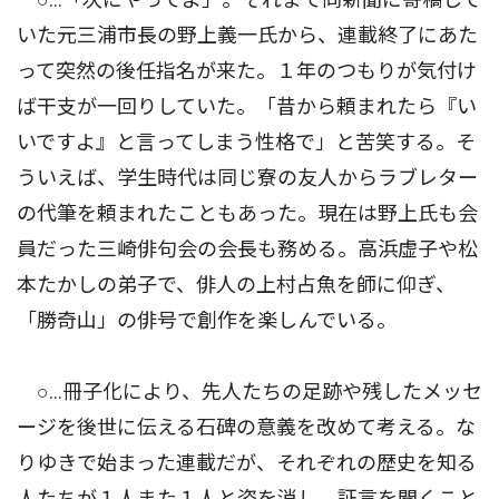
いた元三浦市長の野上義一氏から、連載終了にあた
って突然の後任指名が来た。１年のつもりが気付け
ば干支が一回りしていた。「昔から頼まれたら『い
いですよ』と言ってしまう性格で」と苦笑する。そ
ういえば、学生時代は同じ寮の友人からラブレター
の代筆を頼まれたこともあった。現在は野上氏も会
員だった三崎俳句会の会長も務める。高浜虚子や松
本たかしの弟子で、俳人の上村占魚を師に仰ぎ、
「勝奇山」の俳号で創作を楽しんでいる。
○…冊子化により、先人たちの足跡や残したメッセ
ージを後世に伝える石碑の意義を改めて考える。な
りゆきで始まった連載だが、それぞれの歴史を知る
人たちが１人また１人と姿を消し、証言を聞くこと