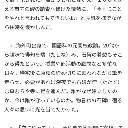
える市内の碑の踏査へ傾けた情熱に、「今同じこと
をやれと言われてもできないね」と表紙を撫でなが
ら往時を懐かしんだ。
○…海外町出身で、国語科の元高校教諭。20代か
ら趣味で俳句を嗜（たしな）み、石碑の着想もそこ
から得たという。授業や部活動の顧問など多忙な
日々。帰宅後に原稿の締め切りに追われながら筆を
走らせ、必要があれば深夜でも石碑が佇（たたず）
む草むらや寺に足を運んだ。誰がなぜ建立したの
か、今は誰が守っているのか。物言わぬ石碑に宿る
人々の思いに光を当てたかった。
○…「次にやってよ」。それまで同新聞に寄稿して