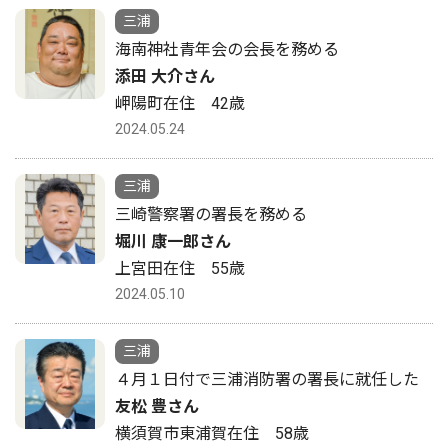
三浦
海南神社青年会の会長を務める
添田 大介さん
岬陽町在住 42歳
2024.05.24
三浦
三崎警察署の署長を務める
堀川 康一郎さん
上宮田在住 55歳
2024.05.10
三浦
４月１日付で三浦消防署の署長に就任した
友松 豊さん
横須賀市東浦賀在住 58歳