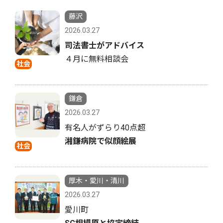
藤沢
2026.03.27
司法書士がアドバイス
４月に無料相談会
社会
鎌倉
2026.03.27
有名人がずらり40点超
湘鎌病院で似顔絵展
社会
厚木・愛川・清川
2026.03.27
愛川町