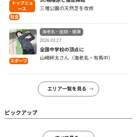
SC相模原と協定締結
トップニュ
三増公園の天然芝を改修
ース
社会
海老名・座間・綾瀬
2026.03.27
全国中学校の頂点に
山崎絆太さん（海老名・有馬中）
スポーツ
エリア一覧を見る
ピックアップ