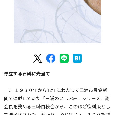
佇立する石碑に光当て
○…１９８０年から12年にわたって三浦市農協新
聞で連載していた「三浦のいしぶみ」シリーズ。副
会長を務める三崎白秋会から、このほど復刻版とし
て冊子化された。若かりし頃とはいえ、１００を超