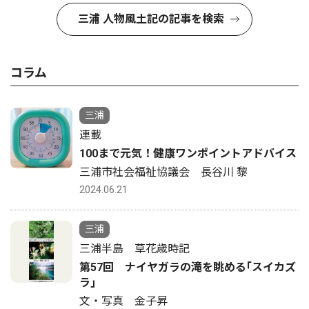
三浦 人物風土記の記事を検索
コラム
三浦
連載
100まで元気！健康ワンポイントアドバイス
三浦市社会福祉協議会 長谷川 黎
2024.06.21
三浦
三浦半島 草花歳時記
第57回 ナイヤガラの滝を眺める｢スイカズ
ラ｣
文・写真 金子昇