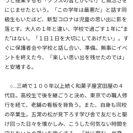
うと提案するも「クラスの皆とがいい」と無念さを
にじませたという。「この学年は最悪だ」と話す同
級生もいたほど、新型コロナは児童の思い出に影を
落とす。大人の１年と違い、学校で過ごす１年に”ま
た”はない。「１日１日を大切にしてあげたい」。す
ぐに保護者会や学校と話し合い、準備。無事にイベ
ントを終えた今、「楽しい思い出を残せたのでは」
と安堵する。
○…三崎で１００年以上続く和菓子屋宮田屋の４
代目。高校生で後を継ごうと決め、東京での職人修
行を経て、老舗の看板を背負う。また、自身も同校
の卒業生。五常の松が見下ろす学び舎で友だちと駆
け回った日々を懐かしみ、こうした何気ない時間を