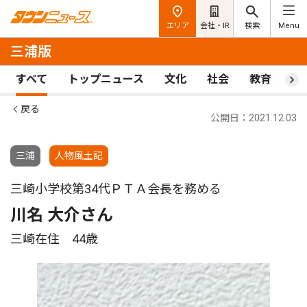
エリア
会社・IR
検索
Menu
三浦版
すべて
トップニュース
文化
社会
教育
ス
戻る
公開日：2021.12.03
三浦
人物風土記
三崎小学校第34代ＰＴＡ会長を務める
川名 大介さん
三崎在住 44歳