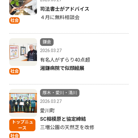
司法書士がアドバイス
４月に無料相談会
社会
鎌倉
2026.03.27
有名人がずらり40点超
湘鎌病院で似顔絵展
社会
厚木・愛川・清川
2026.03.27
愛川町
SC相模原と協定締結
トップニュ
三増公園の天然芝を改修
ース
社会