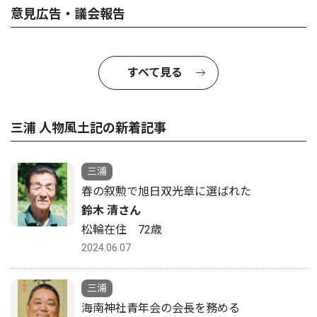
意見広告・議会報告
すべて見る
三浦 人物風土記の新着記事
三浦
春の叙勲で旭日双光章に選ばれた
鈴木 清さん
松輪在住 72歳
2024.06.07
三浦
海南神社青年会の会長を務める