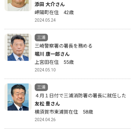
添田 大介さん
岬陽町在住 42歳
2024.05.24
三浦
三崎警察署の署長を務める
堀川 康一郎さん
上宮田在住 55歳
2024.05.10
三浦
４月１日付で三浦消防署の署長に就任した
友松 豊さん
横須賀市東浦賀在住 58歳
2024.04.26