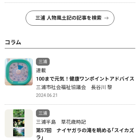
三浦 人物風土記の記事を検索
コラム
三浦
連載
100まで元気！健康ワンポイントアドバイス
三浦市社会福祉協議会 長谷川 黎
2024.06.21
三浦
三浦半島 草花歳時記
第57回 ナイヤガラの滝を眺める｢スイカズ
ラ｣