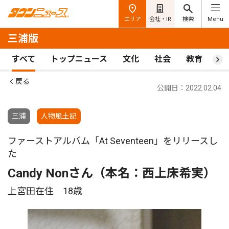
エリア
会社・IR
検索
Menu
三浦版
すべて
トップニュース
文化
社会
教育
ス
戻る
公開日：2022.02.04
三浦
人物風土記
ファーストアルバム「At Seventeen」をリリースし
た
Candy Nonさん（本名：西上床希実）
上宮田在住 18歳