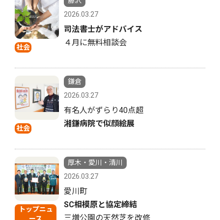
藤沢
2026.03.27
司法書士がアドバイス
４月に無料相談会
社会
鎌倉
2026.03.27
有名人がずらり40点超
湘鎌病院で似顔絵展
社会
厚木・愛川・清川
2026.03.27
愛川町
SC相模原と協定締結
トップニュ
三増公園の天然芝を改修
ース