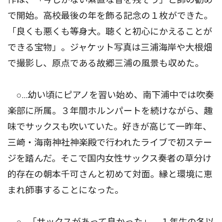
で開始。高校最後の年を飾る記念の１枚ができた。
「良くも悪くも等身大。聴くと初心にかえることが
できる宝物」。ジャケット写真は三浦海岸や大根畑
で撮影し、原点である故郷三浦の風景も収めた。
○…幼い頃にピアノを習い始め、南下浦中では吹奏
楽部に所属。３年間ホルンパートを続けながら、趣
味でサックスも吹いていた。好きが高じて一昨年、
三崎・海南神社神楽殿で行われたライブで初ステー
ジを踏んだ。そこで国内女性サックス奏者の草分け
的存在の朝本千可さんと初めて対面。縁と環境に恵
まれ師事することになった。
○…「サックスがあって良かった」。１年生の冬以