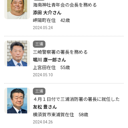
海南神社青年会の会長を務める
添田 大介さん
岬陽町在住 42歳
2024.05.24
三浦
三崎警察署の署長を務める
堀川 康一郎さん
上宮田在住 55歳
2024.05.10
三浦
４月１日付で三浦消防署の署長に就任した
友松 豊さん
横須賀市東浦賀在住 58歳
2024.04.26