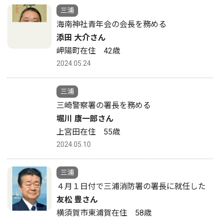
三浦
海南神社青年会の会長を務める
添田 大介さん
岬陽町在住 42歳
2024.05.24
三浦
三崎警察署の署長を務める
堀川 康一郎さん
上宮田在住 55歳
2024.05.10
三浦
４月１日付で三浦消防署の署長に就任した
友松 豊さん
横須賀市東浦賀在住 58歳