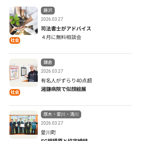
藤沢
2026.03.27
司法書士がアドバイス
４月に無料相談会
社会
鎌倉
2026.03.27
有名人がずらり40点超
湘鎌病院で似顔絵展
社会
厚木・愛川・清川
2026.03.27
愛川町