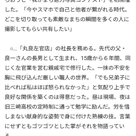
した。「今やスマホで自己と他者が繋がれる時代。
どこを切り取っても素敵なまちの瞬間を多くの人に
撮影してもらい共有したい」
○…「丸良左官店」の社長を務める。先代の父・
良一さんの長男として生まれ、15歳から６年間、同
じく左官業を営む親戚宅で修行した。一抹の不安を
胸に飛び込んだ厳しい職人の世界。「でも兄弟子に
比べれば私はほぼ怒られなかった」と気配り上手で
良好な関係を築くのは得意だった。昼は現場、夜は
旧三崎高校の定時制に通って勉学に励んだ。労を惜
しまない献身的な姿勢で身に付けた熟練の技。言葉
にせずともゴツゴツとした掌がそれを物語ってい
る。