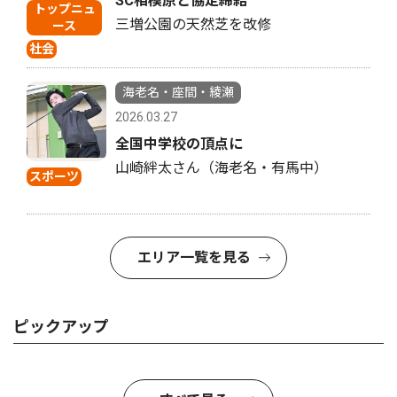
SC相模原と協定締結
トップニュ
三増公園の天然芝を改修
ース
社会
海老名・座間・綾瀬
2026.03.27
全国中学校の頂点に
山崎絆太さん（海老名・有馬中）
スポーツ
エリア一覧を見る
ピックアップ