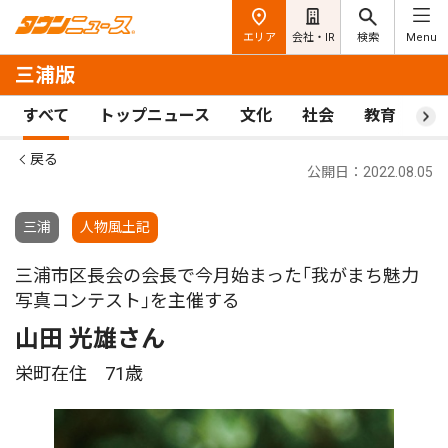
エリア
会社・IR
検索
Menu
三浦版
すべて
トップニュース
文化
社会
教育
ス
戻る
公開日：2022.08.05
三浦
人物風土記
三浦市区長会の会長で今月始まった｢我がまち魅力
写真コンテスト｣を主催する
山田 光雄さん
栄町在住 71歳