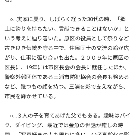
○…実家に戻り、しばらく経った30代の時、「郷
土に誇りを持ちたい。貢献できることはないか」と
いう考えに辿り着いた。原区の役員として祭りなど
古き良き伝統を守る中で、住民同士の交流の輪が広
がり、仕事に張り合いも出た。２００９年に原区の
区長に、19年には市区長会の会長に就任したほか、
警察外郭団体である三浦市防犯協会の会長も務める
など、幾つもの顔を持つ。三浦を影で支えながら、
市民を輝かせている。
○…３人の子を育てあげた父でもある。趣味はバイ
ク、ダイビング、最近では金魚の世話が癒しの時
間。「写真好きの人も周りに多い。少子高齢化の影