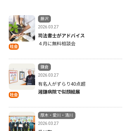
藤沢
2026.03.27
司法書士がアドバイス
４月に無料相談会
社会
鎌倉
2026.03.27
有名人がずらり40点超
湘鎌病院で似顔絵展
社会
厚木・愛川・清川
2026.03.27