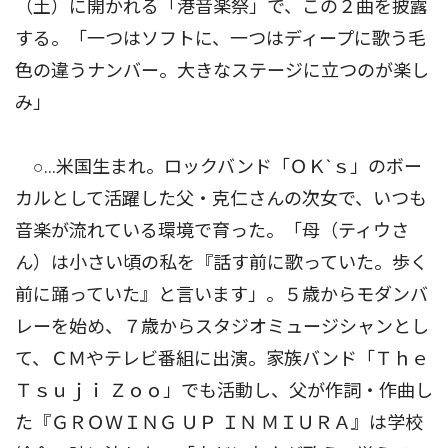
（土）に開かれる「港音楽祭」で、この２曲を披露
する。「一つはソフトに、一つはディープに歌う毛
色の違うナンバー。大きなステージに立つのが楽し
み」
○…米国生まれ。ロックバンド「ＯＫ`ｓ」のボー
カルとして活躍した父・克仁さんの次女で、いつも
音楽が流れている環境で育った。「母（ティウさ
ん）は小さい頃の私を『話す前に歌っていた。歩く
前に踊っていた』と言います」。５歳からモダンバ
レーを始め、７歳からスタジオミュージシャンとし
て、ＣＭやテレビ番組に出演。家族バンド「Ｔｈｅ
Ｔｓｕｊｉ Ｚｏｏ」でも活動し、父が作詞・作曲し
た『ＧＲＯＷＩＮＧ ＵＰ ＩＮ ＭＩＵＲＡ』は学校