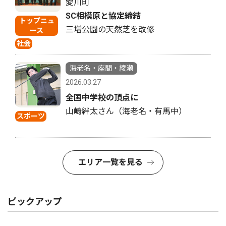
愛川町
SC相模原と協定締結
トップニュ
三増公園の天然芝を改修
ース
社会
海老名・座間・綾瀬
2026.03.27
全国中学校の頂点に
山崎絆太さん（海老名・有馬中）
スポーツ
エリア一覧を見る
ピックアップ