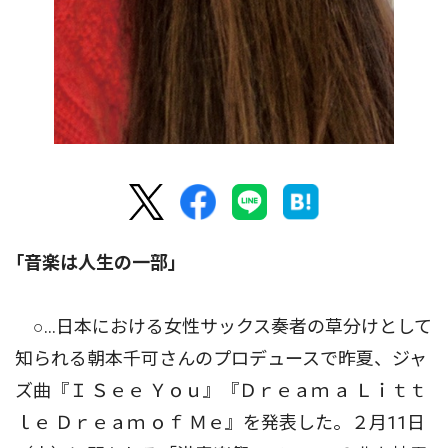
｢音楽は人生の一部｣
○…日本における女性サックス奏者の草分けとして
知られる朝本千可さんのプロデュースで昨夏、ジャ
ズ曲『Ｉ Ｓｅｅ Ｙｏｕ』『Ｄｒｅａｍ ａ Ｌｉｔｔ
ｌｅ Ｄｒｅａｍ ｏｆ Ｍｅ』を発表した。２月11日