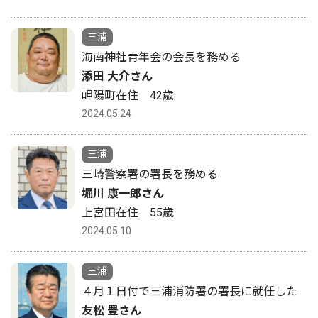
三浦
海南神社青年会の会長を務める
添田 大介さん
岬陽町在住 42歳
2024.05.24
三浦
三崎警察署の署長を務める
堀川 康一郎さん
上宮田在住 55歳
2024.05.10
三浦
４月１日付で三浦消防署の署長に就任した
友松 豊さん