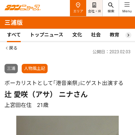
エリア
会社・IR
検索
Menu
三浦版
すべて
トップニュース
文化
社会
教育
ス
戻る
公開日：2023.02.03
三浦
人物風土記
ボーカリストとして｢港音楽祭｣にゲスト出演する
辻 愛咲（アサ） ニナさん
上宮田在住 21歳