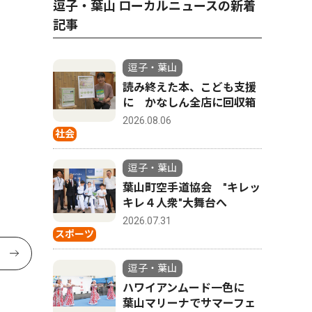
逗子・葉山 ローカルニュースの新着
記事
逗子・葉山
読み終えた本、こども支援
に かなしん全店に回収箱
2026.08.06
社会
逗子・葉山
葉山町空手道協会 "キレッ
キレ４人衆"大舞台へ
2026.07.31
スポーツ
逗子・葉山
ハワイアンムード一色に
葉山マリーナでサマーフェ