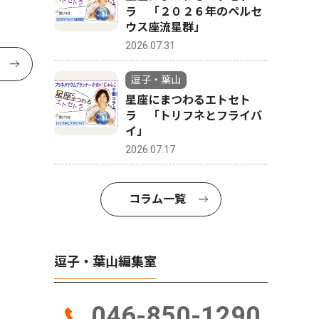
ラ 「２０２６年のペルセ
ウス座流星群」
2026.07.31
逗子・葉山
星座にまつわるエトセト
ラ 「トリフネとフライバ
イ」
2026.07.17
コラム一覧
逗子・葉山編集室
046-850-1290