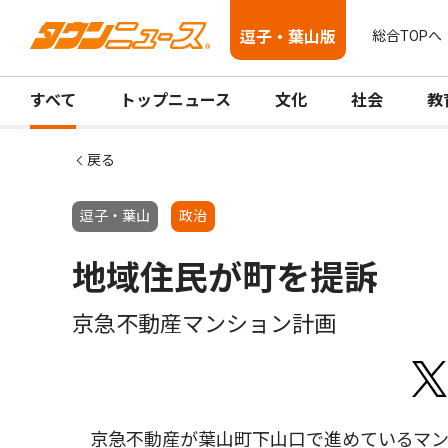
逗子・葉山版
総合TOPへ
すべて
トップニュース
文化
社会
教
戻る
逗子・葉山
政治
地域住民が町を提訴
京急不動産マンション計画
京急不動産が葉山町下山口で進めているマン