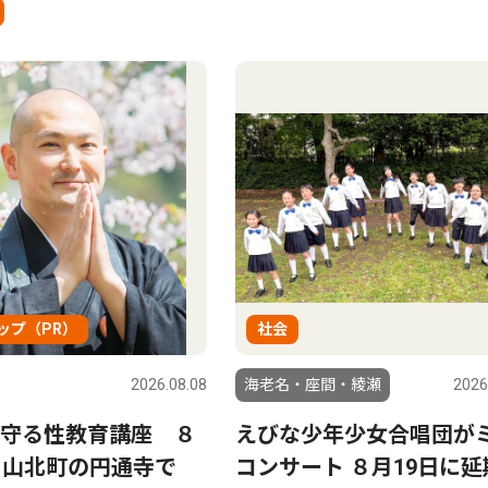
ップ（PR）
社会
2026.08.08
海老名・座間・綾瀬
2026
守る性教育講座 ８
えびな少年少女合唱団が
、山北町の円通寺で
コンサート ８月19日に延