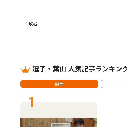
#政治
逗子・葉山 人気記事ランキン
前日
1