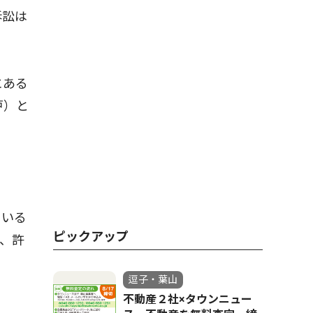
訴訟は
にある
戸）と
ている
ピックアップ
、許
逗子・葉山
不動産２社×タウンニュー