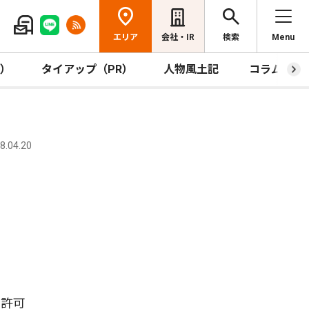
エリア
会社・IR
検索
Menu
R）
タイアップ（PR）
人物風土記
コラム
.04.20
に許可