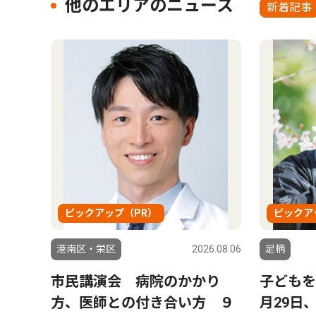
他のエリアのニュース
新着記事
ピックアップ（PR）
ピックア
港南区・栄区
2026.08.06
足柄
市民講演会 病院のかかり
子どもを
方、医師との付き合い方 ９
月29日