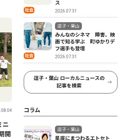
ス
社会
2026.07.31
逗子・葉山
みんなのシネマ 障害、映
画で知る学ぶ 町ゆかりデ
フ選手も登壇
社会
2026.07.31
逗子・葉山 ローカルニュースの
記事を検索
コラム
.08.04
ミニ
逗子・葉山
期開
星座にまつわるエトセト