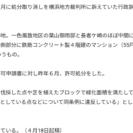
２月に処分取り消しを横浜地方裁判所に訴えていた行政
地。一色風致地区の葉山御用邸と長者ケ崎のほぼ中間
側部分に鉄筋コンクリート製４階建のマンション（55
いうもの。
可申請書に対し昨年６月、許可処分をした。
伐採した点や芝を植えたブロックで緑化面積を満たし
としている点などについて同条例に違反している」とし
ている。（４月18日起稿）