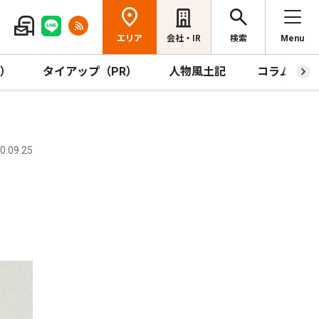
エリア
会社・IR
検索
Menu
R）
タイアップ（PR）
人物風土記
コラム
.09.25