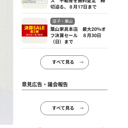
ス 不動産を無料査定 締
切迫る、８月17日まで
逗子・葉山
葉山家具本店 最大20％オ
フ決算セール ８月30日
（日）まで
すべて見る
意見広告・議会報告
すべて見る