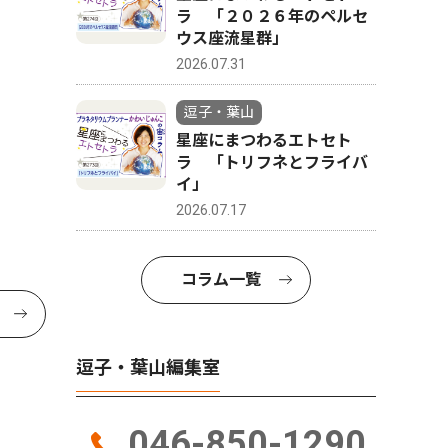
ラ 「２０２６年のペルセ
ウス座流星群」
2026.07.31
逗子・葉山
星座にまつわるエトセト
ラ 「トリフネとフライバ
イ」
2026.07.17
コラム一覧
逗子・葉山編集室
046-850-1290