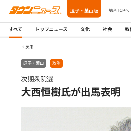
逗子・葉山版
総合TOPへ
すべて
トップニュース
文化
社会
教
戻る
逗子・葉山
政治
次期衆院選
大西恒樹氏が出馬表明