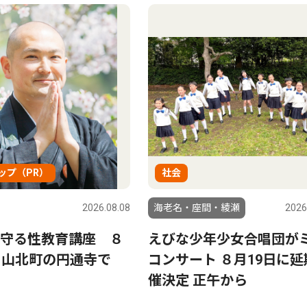
ップ（PR）
社会
2026.08.08
海老名・座間・綾瀬
2026
守る性教育講座 ８
えびな少年少女合唱団が
、山北町の円通寺で
コンサート ８月19日に延
催決定 正午から