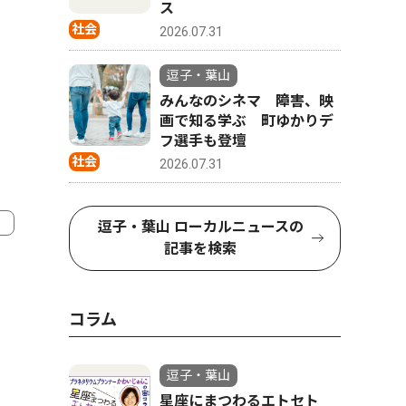
ス
社会
2026.07.31
逗子・葉山
みんなのシネマ 障害、映
画で知る学ぶ 町ゆかりデ
フ選手も登壇
社会
2026.07.31
逗子・葉山 ローカルニュースの
記事を検索
コラム
逗子・葉山
星座にまつわるエトセト