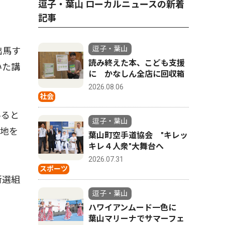
逗子・葉山 ローカルニュースの新着
記事
逗子・葉山
出馬す
読み終えた本、こども支援
いた講
に かなしん全店に回収箱
2026.08.06
社会
いると
逗子・葉山
の地を
葉山町空手道協会 "キレッ
キレ４人衆"大舞台へ
2026.07.31
スポーツ
新選組
逗子・葉山
ハワイアンムード一色に
葉山マリーナでサマーフェ