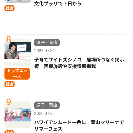
文化プラザで７日から
社会
8
逗子・葉山
2026.07.31
子育てサイトズシノコ 居場所つなぐ掲示
板 医療施設や支援情報掲載
トップニュ
ース
社会
9
逗子・葉山
2026.07.31
ハワイアンムード一色に 葉山マリーナで
サマーフェス