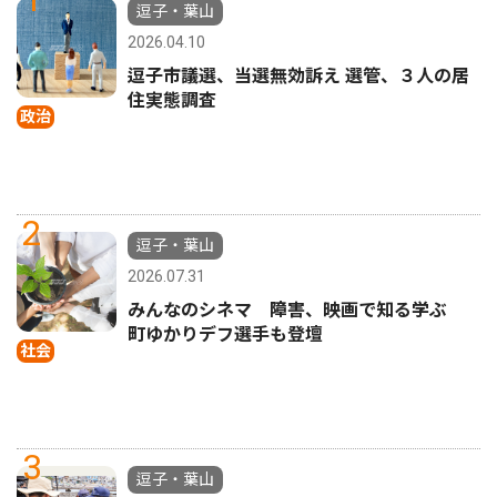
逗子・葉山
2026.04.10
逗子市議選、当選無効訴え 選管、３人の居
住実態調査
政治
2
逗子・葉山
2026.07.31
みんなのシネマ 障害、映画で知る学ぶ
町ゆかりデフ選手も登壇
社会
3
逗子・葉山