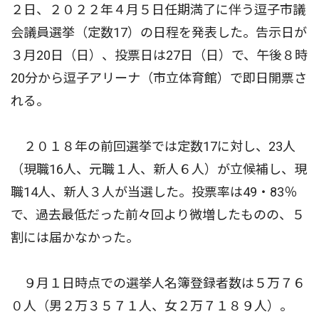
２日、２０２２年４月５日任期満了に伴う逗子市議
会議員選挙（定数17）の日程を発表した。告示日が
３月20日（日）、投票日は27日（日）で、午後８時
20分から逗子アリーナ（市立体育館）で即日開票さ
れる。
２０１８年の前回選挙では定数17に対し、23人
（現職16人、元職１人、新人６人）が立候補し、現
職14人、新人３人が当選した。投票率は49・83％
で、過去最低だった前々回より微増したものの、５
割には届かなかった。
９月１日時点での選挙人名簿登録者数は５万７６
０人（男２万３５７１人、女２万７１８９人）。