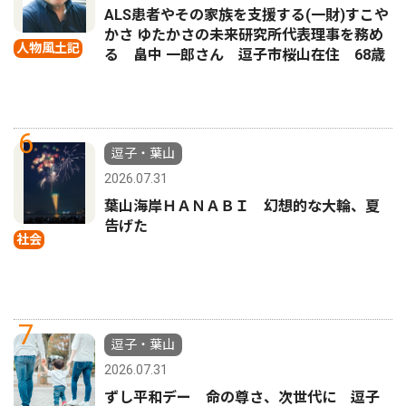
ALS患者やその家族を支援する(一財)すこや
かさ ゆたかさの未来研究所代表理事を務め
人物風土記
る 畠中 一郎さん 逗子市桜山在住 68歳
6
逗子・葉山
2026.07.31
葉山海岸ＨＡＮＡＢＩ 幻想的な大輪、夏
告げた
社会
7
逗子・葉山
2026.07.31
ずし平和デー 命の尊さ、次世代に 逗子