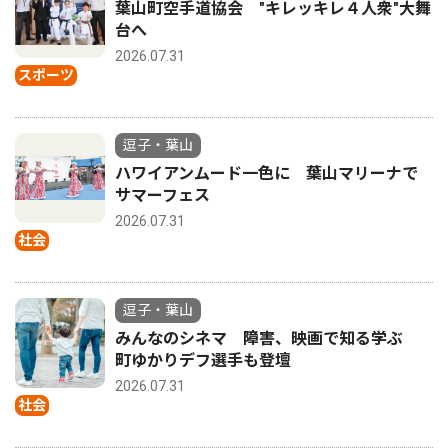
葉山町空手道協会 "キレッキレ４人衆"大舞
台へ
2026.07.31
スポーツ
逗子・葉山
ハワイアンムード一色に 葉山マリーナで
サマーフェス
2026.07.31
社会
逗子・葉山
みんなのシネマ 障害、映画で知る学ぶ
町ゆかりデフ選手も登壇
2026.07.31
社会