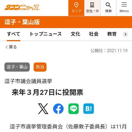
エリア
会社・IR
検索
Menu
逗子・葉山版
すべて
トップニュース
文化
社会
教育
ス
戻る
公開日：2021.11.19
逗子・葉山
政治
逗子市議会議員選挙
来年３月27日に投開票
逗子市選挙管理委員会（佐藤敦子委員長）は11月