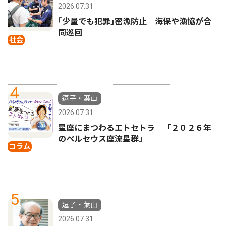
2026.07.31
｢少量でも犯罪｣密漁防止 海保や漁協が合
同巡回
社会
4
逗子・葉山
2026.07.31
星座にまつわるエトセトラ 「２０２６年
のペルセウス座流星群」
コラム
5
逗子・葉山
2026.07.31