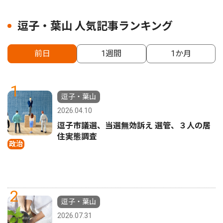
逗子・葉山 人気記事ランキング
前日
1週間
1か月
1
逗子・葉山
2026.04.10
逗子市議選、当選無効訴え 選管、３人の居
住実態調査
政治
2
逗子・葉山
2026.07.31