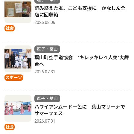
読み終えた本、こども支援に かなしん全
店に回収箱
2026.08.06
社会
逗子・葉山
葉山町空手道協会 "キレッキレ４人衆"大舞
台へ
2026.07.31
スポーツ
逗子・葉山
ハワイアンムード一色に 葉山マリーナで
サマーフェス
2026.07.31
社会