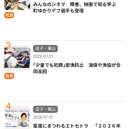
みんなのシネマ 障害、映画で知る学ぶ
町ゆかりデフ選手も登壇
社会
3
逗子・葉山
2026.07.31
｢少量でも犯罪｣密漁防止 海保や漁協が合
同巡回
社会
4
逗子・葉山
2026.07.31
星座にまつわるエトセトラ 「２０２６年