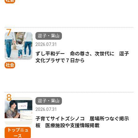
7
逗子・葉山
2026.07.31
ずし平和デー 命の尊さ、次世代に 逗子
文化プラザで７日から
社会
8
逗子・葉山
2026.07.31
子育てサイトズシノコ 居場所つなぐ掲示
板 医療施設や支援情報掲載
トップニュ
ース