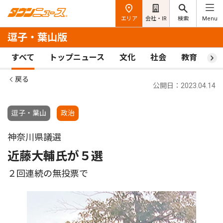
エリア
会社・IR
検索
Menu
逗子・葉山版
すべて
トップニュース
文化
社会
教育
ス
戻る
公開日：2023.04.14
逗子・葉山
政治
神奈川県議選
近藤大輔氏が５選
２回連続の無投票で