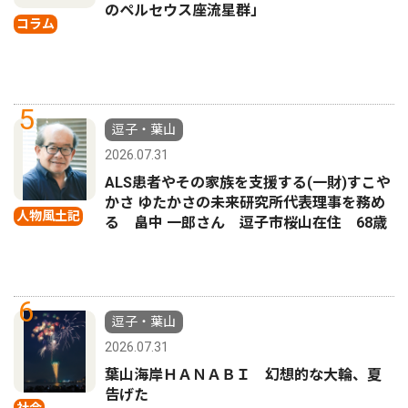
のペルセウス座流星群」
コラム
5
逗子・葉山
2026.07.31
ALS患者やその家族を支援する(一財)すこや
かさ ゆたかさの未来研究所代表理事を務め
人物風土記
る 畠中 一郎さん 逗子市桜山在住 68歳
6
逗子・葉山
2026.07.31
葉山海岸ＨＡＮＡＢＩ 幻想的な大輪、夏
告げた
社会