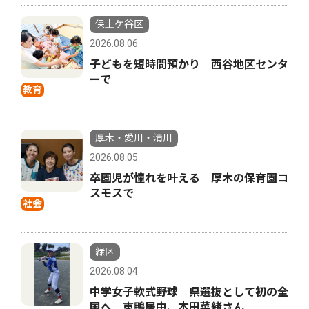
保土ケ谷区
2026.08.06
子どもを短時間預かり 西谷地区センタ
ーで
教育
厚木・愛川・清川
2026.08.05
卒園児が憧れを叶える 厚木の保育園コ
スモスで
社会
緑区
2026.08.04
中学女子軟式野球 県選抜として初の全
国へ 東鴨居中、本田菜緒さん