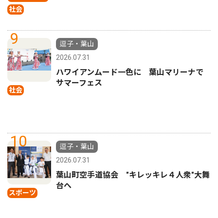
社会
9
逗子・葉山
2026.07.31
ハワイアンムード一色に 葉山マリーナで
サマーフェス
社会
10
逗子・葉山
2026.07.31
葉山町空手道協会 "キレッキレ４人衆"大舞
台へ
スポーツ