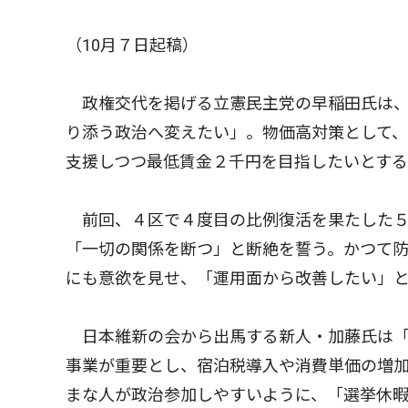
（10月７日起稿）
政権交代を掲げる立憲民主党の早稲田氏は、
り添う政治へ変えたい」。物価高対策として
支援しつつ最低賃金２千円を目指したいとす
前回、４区で４度目の比例復活を果たした５
「一切の関係を断つ」と断絶を誓う。かつて
にも意欲を見せ、「運用面から改善したい」
日本維新の会から出馬する新人・加藤氏は「
事業が重要とし、宿泊税導入や消費単価の増
まな人が政治参加しやすいように、「選挙休