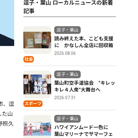
逗子・葉山 ローカルニュースの新着
記事
逗子・葉山
読み終えた本、こども支援
に かなしん全店に回収箱
2026.08.06
社会
逗子・葉山
葉山町空手道協会 "キレッ
キレ４人衆"大舞台へ
2026.07.31
市、逗
スポーツ
した山
逗子・葉山
野照久
ハワイアンムード一色に
葉山マリーナでサマーフェ