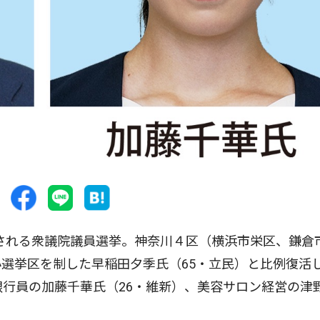
定される衆議院議員選挙。神奈川４区（横浜市栄区、鎌倉
選挙区を制した早稲田夕季氏（65・立民）と比例復活
銀行員の加藤千華氏（26・維新）、美容サロン経営の津