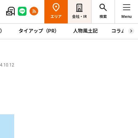
エリア
会社・IR
検索
Menu
R）
タイアップ（PR）
人物風土記
コラム
.10.12