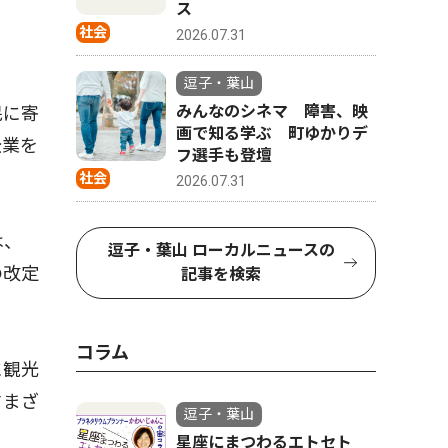
ス
社会
2026.07.31
逗子・葉山
みんなのシネマ 障害、映
民に寄
画で知る学ぶ 町ゆかりデ
企業を
フ選手も登壇
社会
2026.07.31
は、
逗子・葉山 ローカルニュースの
の改定
記事を検索
コラム
に観光
さまざ
逗子・葉山
星座にまつわるエトセト