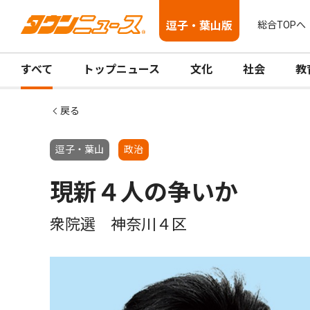
逗子・葉山版
総合TOPへ
すべて
トップニュース
文化
社会
教
戻る
逗子・葉山
政治
現新４人の争いか
衆院選 神奈川４区