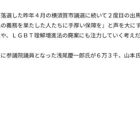
落選した昨年４月の横須賀市議選に続いて２度目の出
民の義務を果たした人たちに手厚い保障を」と声を大に
進や、ＬＧＢＴ理解増進法の廃案にも注力していく考え
に参議院議員となった浅尾慶一郎氏が６万３千、山本