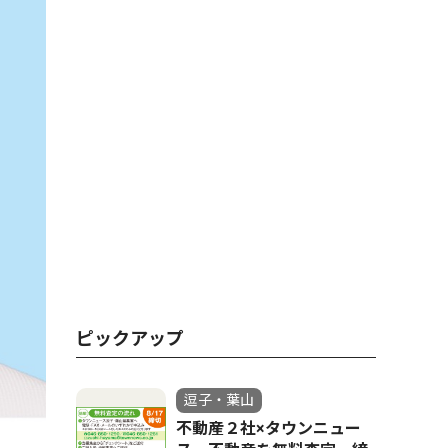
ピックアップ
逗子・葉山
不動産２社×タウンニュー