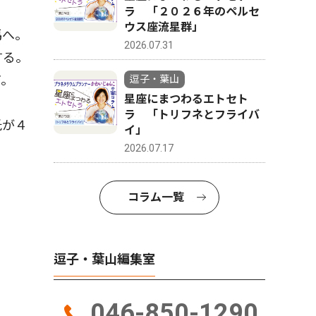
ラ 「２０２６年のペルセ
ウス座流星群」
馬へ。
2026.07.31
する。
だ。
逗子・葉山
星座にまつわるエトセト
ラ 「トリフネとフライバ
氏が４
イ」
2026.07.17
コラム一覧
逗子・葉山編集室
046-850-1290