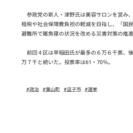
参政党の新人・津野氏は美容サロンを営み、
租税や社会保障費負担の軽減を目指し、「国
避難所で雑魚寝の状況を改める災害対策の推
前回４区は早稲田氏が最多の６万６千票、後
万７千と続いた。投票率は61・70％。
#政治
#葉山町
#逗子市
#選挙