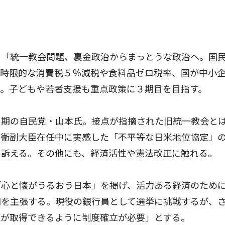
「統一教会問題、裏金政治からまっとうな政治へ。国
、時限的な消費税５％減税や食料品ゼロ税率、国が中小
る。子どもや若者支援も重点政策に３期目を目指す。
期の自民党・山本氏。接点が指摘された旧統一教会と
防衛副大臣在任中に実感した「不平等な日米地位協定」
と訴える。その他にも、経済活性や憲法改正に触れる。
心と懐がうるおう日本」を掲げ、活力ある経済のため
加を主張する。現役の銀行員として選挙に挑戦するが、
暇が取得できるように制度確立が必要」とする。