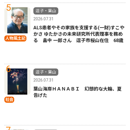
5
逗子・葉山
2026.07.31
ALS患者やその家族を支援する(一財)すこや
かさ ゆたかさの未来研究所代表理事を務め
人物風土記
る 畠中 一郎さん 逗子市桜山在住 68歳
6
逗子・葉山
2026.07.31
葉山海岸ＨＡＮＡＢＩ 幻想的な大輪、夏
告げた
社会
7