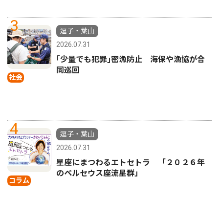
3
逗子・葉山
2026.07.31
｢少量でも犯罪｣密漁防止 海保や漁協が合
同巡回
社会
4
逗子・葉山
2026.07.31
星座にまつわるエトセトラ 「２０２６年
のペルセウス座流星群」
コラム