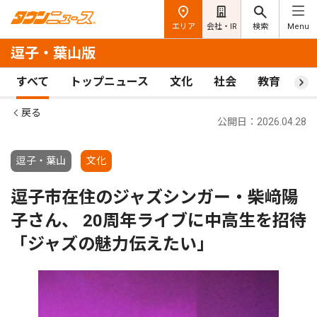
エリア
会社・IR
検索
Menu
逗子・葉山版
すべて
トップニュース
文化
社会
教育
ス
戻る
公開日：2026.04.28
逗子・葉山
文化
逗子市在住のジャズシンガー・柴﨑陽
子さん、 20周年ライブに中高生を招待
「ジャズの魅力伝えたい」