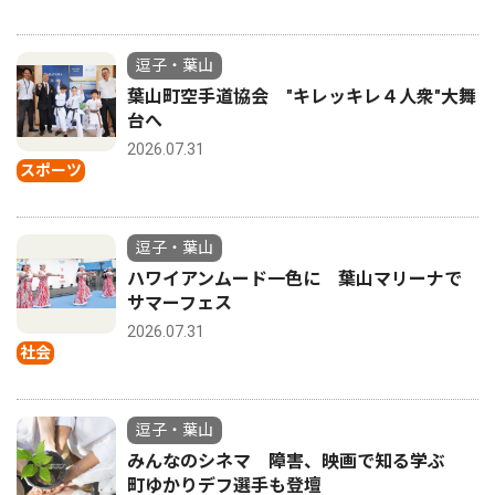
逗子・葉山
葉山町空手道協会 "キレッキレ４人衆"大舞
台へ
2026.07.31
スポーツ
逗子・葉山
ハワイアンムード一色に 葉山マリーナで
サマーフェス
2026.07.31
社会
逗子・葉山
みんなのシネマ 障害、映画で知る学ぶ
町ゆかりデフ選手も登壇