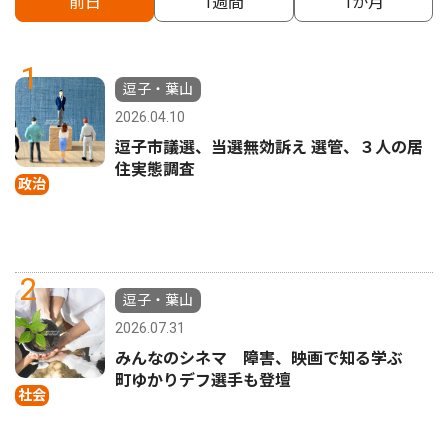
前日
1週間
1か月
1
逗子・葉山
2026.04.10
逗子市議選、当選無効訴え 選管、３人の居
住実態調査
政治
2
逗子・葉山
2026.07.31
みんなのシネマ 障害、映画で知る学ぶ
町ゆかりデフ選手も登壇
社会