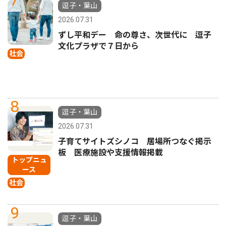
逗子・葉山
2026.07.31
ずし平和デー 命の尊さ、次世代に 逗子
文化プラザで７日から
社会
8
逗子・葉山
2026.07.31
子育てサイトズシノコ 居場所つなぐ掲示
板 医療施設や支援情報掲載
トップニュ
ース
社会
9
逗子・葉山