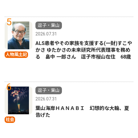
5
逗子・葉山
2026.07.31
ALS患者やその家族を支援する(一財)すこや
かさ ゆたかさの未来研究所代表理事を務め
人物風土記
る 畠中 一郎さん 逗子市桜山在住 68歳
6
逗子・葉山
2026.07.31
葉山海岸ＨＡＮＡＢＩ 幻想的な大輪、夏
告げた
社会