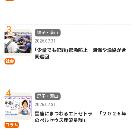
3
逗子・葉山
2026.07.31
｢少量でも犯罪｣密漁防止 海保や漁協が合
同巡回
社会
4
逗子・葉山
2026.07.31
星座にまつわるエトセトラ 「２０２６年
のペルセウス座流星群」
コラム