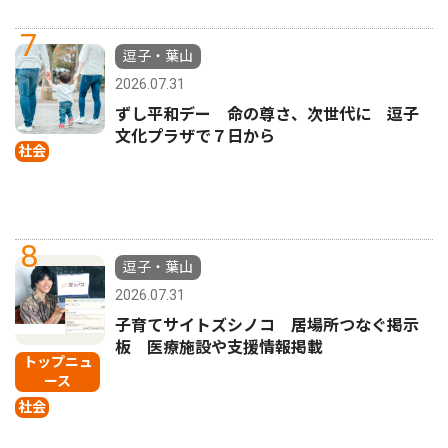
7
逗子・葉山
2026.07.31
ずし平和デー 命の尊さ、次世代に 逗子
文化プラザで７日から
社会
8
逗子・葉山
2026.07.31
子育てサイトズシノコ 居場所つなぐ掲示
板 医療施設や支援情報掲載
トップニュ
ース
社会