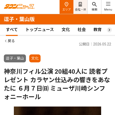
エリア
会社・IR
検索
Menu
逗子・葉山版
すべて
トップニュース
文化
社会
教育
ス
戻る
公開日：2026.05.22
逗子・葉山
文化
神奈川フィル公演 20組40人に 読者プ
レゼント カラヤン仕込みの響きをあな
たに ６月７日㈰ ミューザ川崎シンフ
ォニーホール