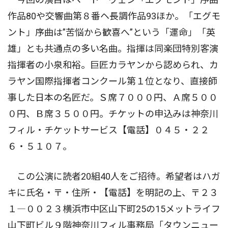
作品80や交響曲第８番ヘ長調作品93ほか。「エグモ
ント」序曲は”苦悩から歓喜へ”という「運命」「英
雄」とも共通点の多い名曲。指揮は同楽団特別客演
指揮者の小泉和裕。巨匠カラヤンから認められ、カ
ラヤン国際指揮者コンクール第１位となり、直接師
事した日本の名匠だ。Ｓ席７０００円、Ａ席５００
０円、Ｂ席３５００円。チケットの申込みは神奈川
フィル・チケットサービス【電話】０４５・２２
６・５１０７。
この公演に読者20組40人をご招待。希望者はハガ
キに氏名・〒・住所・【電話】を明記の上、〒２３
１―００２３横浜市中区山下町25の15メットライフ
山下町ビル９階神奈川フィル事務局「タウンニュー